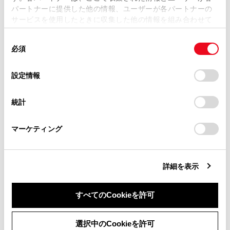
パートナーに提供した他の情報、ユーザーが各パートナーの
損害が生じても、弊社は一切責任を負いません。
サービスを使用したときに収集した他の情報を組み合わせて
掲載内容は予告なく変更、またはサービスを中止すること
使用することがあります。当ウェブサイトの使用を続行する
があります。
同
とCookie(クッキー)に同意したこととなります。
必須
意
当サイト（取扱説明書）では、利便性向上のためにお客様
の
「すべてのCookieを許可」をクリックすることで、お客様の
合わせて見られているページ
の閲覧履歴、検索履歴を保持しています。削除を希望され
選
デバイスにすべてのCookie(クッキー)が保存されることに同
設定情報
る方は、当社のお客様相談窓口（0800-700-7700）までご
択
意したことになります。Cookie(クッキー)のオプトアウト、
コネクティッドナビ
連絡ください。
設定の変更、同意を撤回したりするにあたっては、当社の
統計
「
Cookie（クッキー）情報の取り扱いについて
お車に関するお問い合わせ・ご相談は
」をご覧くだ
目的地検索画面の見方
さい。
https://toyota.jp/faq/?
地図オプション画面
マーケティング
site_domain=default#otoiawase
までお願いします。
詳細を表示
このページは役に立ちましたか？
すべてのCookieを許可
はい
いいえ
同意しない
同意する
選択中のCookieを許可