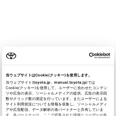
ALPHARD HEV
取扱説明書
マルチメディア
ナビゲーション
地図データの更新
地図を更新する
メニュー
ご利用の条件
当サイトには、全ての取扱説明書及び補足資料、正誤表等
が掲載されているわけではありません。
当ウェブサイトはCookie(クッキー)を使用します。
地図更新画面の使い方
掲載している取扱説明書はお客様の年式に合致しない場合
当ウェブサイト(
toyota.jp
、
manual.toyota.jp
)では
があります。
Cookie(クッキー)を使用して、ユーザーに合わせたコンテン
通信による更新
ツや広告の表示、ソーシャルメディアの提供、広告の表示回
取扱説明書は、弊社が著作権その他の知的財産権を保有し
数やクリック数の測定を行っています。またユーザーによる
ます。弊社の許可なく、取扱説明書の一部または全部を、
サイト利用状況についても情報を収集し、ソーシャルメディ
USBメモリー（パソコン）で更新
複製、複写、改変もしくは配信等することはできません。
アや広告配信、データ解析の各パートナーと共有していま
す。各パートナーは、ここで収集された情報とユーザーが各
当サイトの利用、または利用できなかったことにより万一