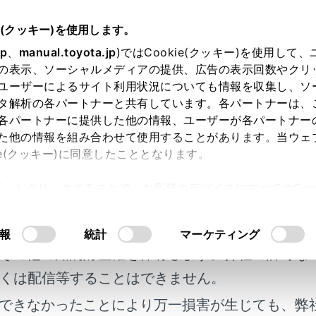
e(クッキー)を使用します。
ナビゲーション
目的地の設定
jp
、
manual.toyota.jp
)ではCookie(クッキー)を使用して
の表示、ソーシャルメディアの提供、広告の表示回数やクリ
情報を表示する
ユーザーによるサイト利用状況についても情報を収集し、ソ
タ解析の各パートナーと共有しています。各パートナーは、
各パートナーに提供した他の情報、ユーザーが各パートナー
た他の情報を組み合わせて使用することがあります。当ウェ
ie(クッキー)に同意したこととなります。
終了後、ルート情報（道路名称・距離・通過予想時刻）を表示
許可」をクリックすることで、お客様のデバイスにすべてのCook
明書及び補足資料、正誤表等が掲載されているわ
意したことになります。Cookie(クッキー)のオプトアウト
ト図表示画面で[道順]にタッチします。
るにあたっては、当社の「
Cookie（クッキー）情報の取り
客様の年式に合致しない場合があります。
報
統計
マーケティング
までのルート情報が表示されます。
その他の知的財産権を保有します。弊社の許可な
がルート上にあるときは、ルート情報画面に自車位置マーク[
くは配信等することはできません。
できなかったことにより万一損害が生じても、弊