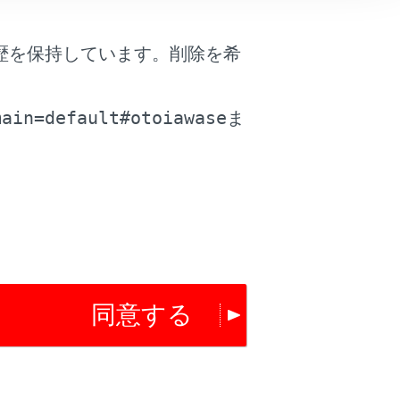
歴を保持しています。削除を希
。
main=default#otoiawase
ま
同意する
は役に立ちましたか？
はい
いいえ