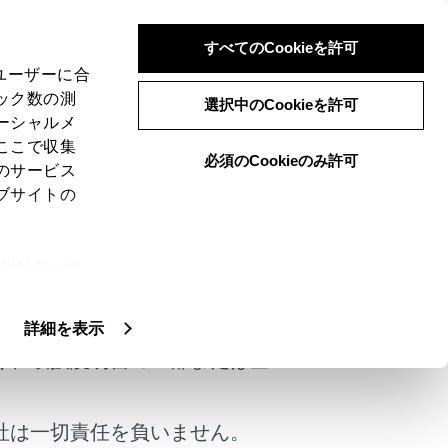
すべてのCookieを許可
、ユーザーに合
ック数の測
選択中のCookieを許可
ーシャルメ
ここで収集
必須のCookieのみ許可
のサービス
ブサイトの
させることができます。
ie(クッキ
けではありません。
、設定の変
扱いについ
詳細を表示
く、取扱説明書の一部または全
]が表示されます。
社は一切責任を負いません。