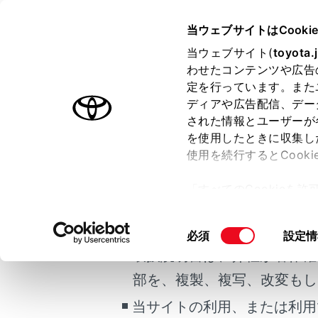
ALPHARD HEV
取扱説明書
当ウェブサイトはCooki
マルチメディア
当ウェブサイト(
toyota.
ホーム
わせたコンテンツや広告
ルート
定を行っています。また
はじめに
ディアや広告配信、デー
された情報とユーザーが
安全・安心のために
を使用したときに収集し
ご利用の条件
走行に関する情報表示
使用を続行するとCook
運転する前に
ルート探索
「すべてのCookieを
運転
当サイトには、全ての取扱説
ー)が保存されることに同
室内装備・機能
全ルー
更、同意を撤回したりす
掲載している取扱説明書はお
同
必須
設定情
マルチメディア
て
」をご覧ください。
目的地
意
取扱説明書は、弊社が著作権
現在地
お手入れのしかた
の
部を、複製、複写、改変もし
万一の場合には
選
択
当サイトの利用、または利用
車両情報