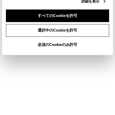
詳細を表示
ディスプレイと操作スイッチ
USB機器を接続する
すべてのCookieを許可
同意しない
同意する
選択中のCookieを許可
このページは役に立ちましたか？
必須のCookieのみ許可
はい
いいえ
ブックマーク
あとで読む
個人情報の取扱いについて