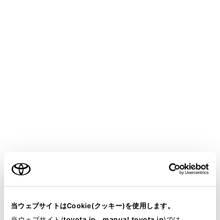
ALPHARD HEV
取扱説明書
マルチメディア
基本操作
オーディオの基本操作
ソース選択画面のリストの配置
を変更する
操作しやすいようにリストの配置を変更できます。
ご利用の条件
メインメニューの[
]にタッチします。
[オーディオ選択]にタッチします。
当サイトには、全ての取扱説明書及び補足資料、正誤表等
配置を変更したいソース右側の[
]をドラッグ操作
が掲載されているわけではありません。
当ウェブサイトはCookie(クッキー)を使用します。
してリストを変更します。
掲載している取扱説明書はお客様の年式に合致しない場合
当ウェブサイト(
toyota.jp
、
manual.toyota.jp
)では