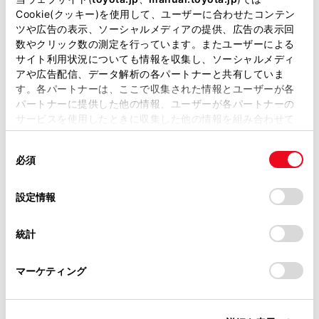
があります。
Cookie(クッキー)を使用して、ユーザーに合わせたコンテン
ツや広告の表示、ソーシャルメディアの提供、広告の表示回
取扱説明書は、弊社が著作権その他の知的財産権を保有し
数やクリック数の測定を行っています。またユーザーによる
ます。弊社の許可なく、取扱説明書の一部または全部を、
サイト利用状況についても情報を収集し、ソーシャルメディ
複製、複写、改変もしくは配信等することはできません。
アや広告配信、データ解析の各パートナーと共有していま
す。各パートナーは、ここで収集された情報とユーザーが各
当サイトの利用、または利用できなかったことにより万一
パートナーに提供した他の情報、ユーザーが各パートナーの
損害が生じても、弊社は一切責任を負いません。
サービスを使用したときに収集した他の情報を組み合わせて
掲載内容は予告なく変更、またはサービスを中止すること
使用することがあります。当ウェブサイトの使用を続行する
があります。
同
とCookie(クッキー)に同意したこととなります。
必須
意
当サイト（取扱説明書）では、利便性向上のためにお客様
の
「すべてのCookieを許可」をクリックすることで、お客様の
の閲覧履歴、検索履歴を保持しています。削除を希望され
選
デバイスにすべてのCookie(クッキー)が保存されることに同
設定情報
る方は、当社のお客様相談窓口（0800-700-7700）までご
択
意したことになります。Cookie(クッキー)のオプトアウト、
連絡ください。
設定の変更、同意を撤回したりするにあたっては、当社の
統計
「
Cookie（クッキー）情報の取り扱いについて
お車に関するお問い合わせ・ご相談は
」をご覧くだ
さい。
https://toyota.jp/faq/?
マーケティング
site_domain=default#otoiawase
までお願いします。
合わせて見られているページ
オーディオシステムのON/OFFと音量を調整する