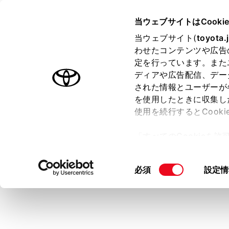
ALPHARD HEV
取扱説明書
当ウェブサイトはCooki
マルチメディア
当ウェブサイト(
toyota.
ホーム
わせたコンテンツや広告
シフト
定を行っています。また
はじめに
ディアや広告配信、デー
された情報とユーザーが
安全・安心のために
を使用したときに収集し
走行に関する情報表示
使用を続行するとCook
運転する前に
車両周辺の
「すべてのCookieを
や、車両ま
運転
ー)が保存されることに同
室内装備・機能
更、同意を撤回したりす
同
必須
設定情
シフト
マルチメディア
て
」をご覧ください。
意
カメラ
お手入れのしかた
の
画
万一の場合には
選
択
車両情報
カ