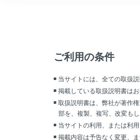
こんなときは
シースルー
ブックマーク
あとで読む
PDFで見る
ご利用の条件
車両
マルチメディア
画面表示設定
当サイトには、全ての取扱説
ムービング
掲載している取扱説明書はお
個人情報の取扱いについて
サイト利用について
取扱説明書は、弊社が著作権
お問い合わせ
部を、複製、複写、改変もし
当サイトの利用、または利用
掲載内容は予告なく変更、ま