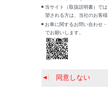
当サイト（取扱説明書）では
望される方は、当社のお客様相談
画面消
お車に関するお問い合わせ・
カメラ
でお願いします。
画面モ
シース
一時停
回転表
カスタ
コーナ
同意しない
す。（
音声認
エージ
知識