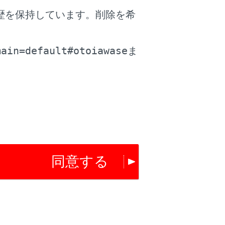
歴を保持しています。削除を希
。
main=default#otoiawase
ま
にもどります。
ナーの検知距離などの設定を変更できま
同意する
す。