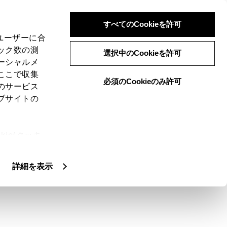
すべてのCookieを許可
装着車）
、ユーザーに合
ック数の測
ード
選択中のCookieを許可
ーシャルメ
ここで収集
必須のCookieのみ許可
のサービス
ブサイトの
るモードです。運転席から見たような映像
ie(クッキ
、設定の変
扱いについ
詳細を表示
わります。
前表示していた画面にもどります。