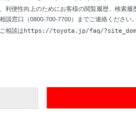
、利便性向上のためにお客様の閲覧履歴、検索履
窓口（0800-700-7700）までご連絡ください
去ボタン
https://toyota.jp/faq/?site_do
ご相談は
映像を消して、ナビゲーション画面など以前表示していた画面
ード切りかえボタン
ルービュー／ムービングビューを切りかえます。
止／再回転ボタン
示を一時停止、再開します。
マイズ設定ボタン
リングビュー自動表示や車両のボデーカラー、クリアランスソ
→
パノラミックビューモニターの設定を変更する
）
識アイコン
ェント（音声対話サービス）が作動しているときに表示されま