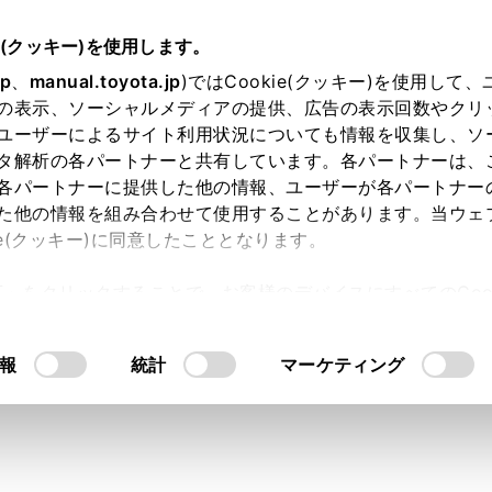
e(クッキー)を使用します。
駐車支援システム
パノラミックビューモニター（14インチディスプレイ
jp
、
manual.toyota.jp
)ではCookie(クッキー)を使用して
の表示、ソーシャルメディアの提供、広告の表示回数やクリ
ポジションがPのときの表示モ
ユーザーによるサイト利用状況についても情報を収集し、ソ
タ解析の各パートナーと共有しています。各パートナーは、
各パートナーに提供した他の情報、ユーザーが各パートナー
た他の情報を組み合わせて使用することがあります。当ウェ
ie(クッキー)に同意したこととなります。
障害物を確認するため、各カメラから合成された映像を表示す
許可」をクリックすることで、お客様のデバイスにすべてのCook
わりの斜め上方から見たような映像を表示します。
意したことになります。Cookie(クッキー)のオプトアウト
るにあたっては、当社の「
Cookie（クッキー）情報の取り
報
統計
マーケティング
ポジションをPにします。
スイッチを押します。
面モード切りかえボタンをタッチするたびに、モードが切りか
メラスイッチをもう一度押すと、ナビゲーション画面など、以