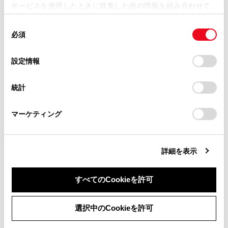
サービスを使用したときに収集した他の情報を組み合わせて
掲載内容は予告なく変更、またはサービスを中止すること
使用することがあります。当ウェブサイトの使用を続行する
があります。
同
とCookie(クッキー)に同意したこととなります。
必須
意
当サイト（取扱説明書）では、利便性向上のためにお客様
の
「すべてのCookieを許可」をクリックすることで、お客様の
の閲覧履歴、検索履歴を保持しています。削除を希望され
選
デバイスにすべてのCookie(クッキー)が保存されることに同
設定情報
る方は、当社のお客様相談窓口（0800-700-7700）までご
択
意したことになります。Cookie(クッキー)のオプトアウト、
連絡ください。
®
メイン機器に設定可能なBluetooth
機器が接続さ
設定の変更、同意を撤回したりするにあたっては、当社の
統計
「
Cookie（クッキー）情報の取り扱いについて
お車に関するお問い合わせ・ご相談は
」をご覧くだ
れていない場合は、機器検索画面が表示されま
さい。
https://toyota.jp/faq/?
®
す。Bluetooth
機器を検索し、マルチメディアシ
マーケティング
site_domain=default#otoiawase
までお願いします。
ステムに新規登録してください。新規登録したと
きに、メイン機器に設定できます。
詳細を表示
®
メイン機器にするBluetooth
機器を選択します。
®
現在接続しているBluetooth
機器を切断し、メイ
ン機器とサブ機器に接続します。
すべてのCookieを許可
同意しない
同意する
選択中のCookieを許可