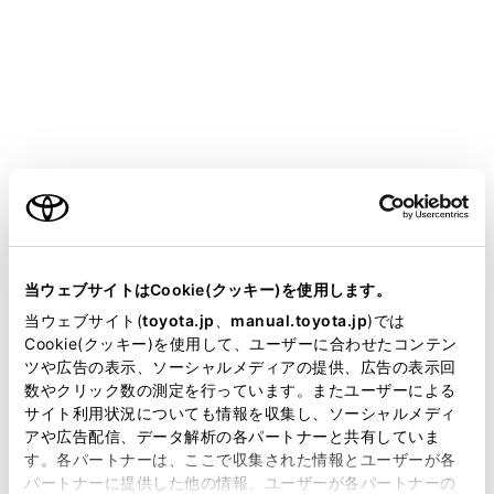
す。（→
ドライバーの切りかえや登録をする
）
知識
他のドライバーにメイン機器として設定さ
®
れているBluetooth
機器をメイン機器にする
ご利用の条件
ことはできません。
当サイトには、全ての取扱説明書及び補足資料、正誤表等
メインメニューの[
]にタッチします。
が掲載されているわけではありません。
当ウェブサイトはCookie(クッキー)を使用します。
[ドライバー設定]にタッチします。
掲載している取扱説明書はお客様の年式に合致しない場合
当ウェブサイト(
toyota.jp
、
manual.toyota.jp
)では
があります。
Cookie(クッキー)を使用して、ユーザーに合わせたコンテン
メインエリアの[機器登録]または[機器変更]にタッチ
ツや広告の表示、ソーシャルメディアの提供、広告の表示回
します。
取扱説明書は、弊社が著作権その他の知的財産権を保有し
数やクリック数の測定を行っています。またユーザーによる
ます。弊社の許可なく、取扱説明書の一部または全部を、
サイト利用状況についても情報を収集し、ソーシャルメディ
複製、複写、改変もしくは配信等することはできません。
アや広告配信、データ解析の各パートナーと共有していま
す。各パートナーは、ここで収集された情報とユーザーが各
当サイトの利用、または利用できなかったことにより万一
パートナーに提供した他の情報、ユーザーが各パートナーの
損害が生じても、弊社は一切責任を負いません。