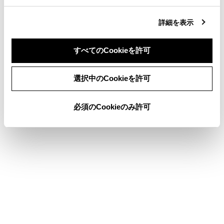
アンテナの接続がはずれている
詳細を表示
知識
すべてのCookieを許可
同意しない
同意する
以下の設定にした場合は、エラーが発生し
選択中のCookieを許可
ても音声案内は出力されません。ETC2.0ユ
ニットからブザー音のみが出力されます。
必須のCookieのみ許可
設定・編集画面で、音声設定の[ETC 料金
／情報通知]を「OFF」に設定したとき
音設定画面で、「システム音量」を「0」
に設定したとき
ETC カード未挿入お知らせアンテナなどと
通信した際に、統一エラーコード〔01〕と
通知されることがありますが、ETC2.0 ユニ