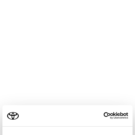
ETC カードのデータが読み出せない
ETC カード挿入時：
ETC カード以外を挿入した
03
挿入する向き（前後表裏）が正しくない
ETC カードが汚れている
エンジンスイッチ＜パワースイッチ＞をACC 
時：
04
ETC2.0 ユニットの故障
ETC カード挿入時：
ご利用の条件
ETC カード以外を挿入した
05
ETC カード認証エラー
当サイトには、全ての取扱説明書及び補足資料、正誤表等