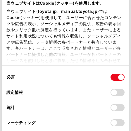
が掲載されているわけではありません。
当ウェブサイトはCookie(クッキー)を使用します。
掲載している取扱説明書はお客様の年式に合致しない場合
料金所通過時／高速道路走行時：
当ウェブサイト(
toyota.jp
、
manual.toyota.jp
)では
06
があります。
Cookie(クッキー)を使用して、ユーザーに合わせたコンテン
ETC2.0 ユニットと路側無線装置とのデータ
ツや広告の表示、ソーシャルメディアの提供、広告の表示回
取扱説明書は、弊社が著作権その他の知的財産権を保有し
数やクリック数の測定を行っています。またユーザーによる
ます。弊社の許可なく、取扱説明書の一部または全部を、
サイト利用状況についても情報を収集し、ソーシャルメディ
料金所通過時／高速道路走行時：
複製、複写、改変もしくは配信等することはできません。
07
アや広告配信、データ解析の各パートナーと共有していま
ETC2.0 ユニットと路側無線装置とのデータ
す。各パートナーは、ここで収集された情報とユーザーが各
当サイトの利用、または利用できなかったことにより万一
パートナーに提供した他の情報、ユーザーが各パートナーの
損害が生じても、弊社は一切責任を負いません。
サービスを使用したときに収集した他の情報を組み合わせて
掲載内容は予告なく変更、またはサービスを中止すること
使用することがあります。当ウェブサイトの使用を続行する
があります。
同
とCookie(クッキー)に同意したこととなります。
必須
料金所通過時：
意
当サイト（取扱説明書）では、利便性向上のためにお客様
11
の
「すべてのCookieを許可」をクリックすることで、お客様の
の閲覧履歴、検索履歴を保持しています。削除を希望され
ETC カードにデータの書き込みができない
選
デバイスにすべてのCookie(クッキー)が保存されることに同
設定情報
る方は、当社のお客様相談窓口（0800-700-7700）までご
択
意したことになります。Cookie(クッキー)のオプトアウト、
連絡ください。
設定の変更、同意を撤回したりするにあたっては、当社の
統計
「
Cookie（クッキー）情報の取り扱いについて
お車に関するお問い合わせ・ご相談は
」をご覧くだ
さい。
https://toyota.jp/faq/?
エンジンスイッチ＜パワースイッチ＞をACC 
マーケティング
site_domain=default#otoiawase
までお願いします。
時／ETC カード挿入時：
80