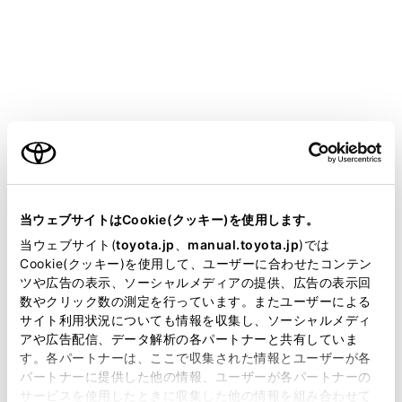
ALPHARD HEV
取扱説明書
運転
運転のしかた
方向指示レバー
ご利用の条件
当サイトには、全ての取扱説明書及び補足資料、正誤表等
が掲載されているわけではありません。
当ウェブサイトはCookie(クッキー)を使用します。
掲載している取扱説明書はお客様の年式に合致しない場合
当ウェブサイト(
toyota.jp
、
manual.toyota.jp
)では
があります。
Cookie(クッキー)を使用して、ユーザーに合わせたコンテン
操作のしかた
ツや広告の表示、ソーシャルメディアの提供、広告の表示回
取扱説明書は、弊社が著作権その他の知的財産権を保有し
数やクリック数の測定を行っています。またユーザーによる
ます。弊社の許可なく、取扱説明書の一部または全部を、
サイト利用状況についても情報を収集し、ソーシャルメディ
複製、複写、改変もしくは配信等することはできません。
アや広告配信、データ解析の各パートナーと共有していま
す。各パートナーは、ここで収集された情報とユーザーが各
当サイトの利用、または利用できなかったことにより万一
パートナーに提供した他の情報、ユーザーが各パートナーの
損害が生じても、弊社は一切責任を負いません。
サービスを使用したときに収集した他の情報を組み合わせて