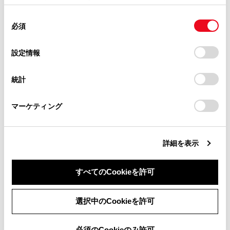
掲載内容は予告なく変更、またはサービスを中止すること
合わせて見られているページ
使用することがあります。当ウェブサイトの使用を続行する
があります。
同
とCookie(クッキー)に同意したこととなります。
必須
意
当サイト（取扱説明書）では、利便性向上のためにお客様
レーダークルーズコントロール
の
「すべてのCookieを許可」をクリックすることで、お客様の
の閲覧履歴、検索履歴を保持しています。削除を希望され
トランスミッション（エレクトロシフトマチックタイプシフ
選
デバイスにすべてのCookie(クッキー)が保存されることに同
設定情報
る方は、当社のお客様相談窓口（0800-700-7700）までご
トレバー装着車）
択
意したことになります。Cookie(クッキー)のオプトアウト、
連絡ください。
設定の変更、同意を撤回したりするにあたっては、当社の
ランプスイッチ
統計
「
Cookie（クッキー）情報の取り扱いについて
お車に関するお問い合わせ・ご相談は
」をご覧くだ
さい。
https://toyota.jp/faq/?
マーケティング
site_domain=default#otoiawase
までお願いします。
このページは役に立ちましたか？
詳細を表示
はい
いいえ
すべてのCookieを許可
同意しない
同意する
選択中のCookieを許可
必須のCookieのみ許可