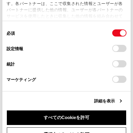
と、[このエリアを検索]にタッチすると、スクロール
す。各パートナーは、ここで収集された情報とユーザーが各
当サイトの利用、または利用できなかったことにより万一
パートナーに提供した他の情報、ユーザーが各パートナーの
したエリア内で目的地を検索することができます。
損害が生じても、弊社は一切責任を負いません。
サービスを使用したときに収集した他の情報を組み合わせて
掲載内容は予告なく変更、またはサービスを中止すること
使用することがあります。当ウェブサイトの使用を続行する
があります。
同
とCookie(クッキー)に同意したこととなります。
知識
必須
意
当サイト（取扱説明書）では、利便性向上のためにお客様
の
「すべてのCookieを許可」をクリックすることで、お客様の
の閲覧履歴、検索履歴を保持しています。削除を希望され
選
デバイスにすべてのCookie(クッキー)が保存されることに同
リストを長押しすると、そのリストを目的
設定情報
る方は、当社のお客様相談窓口（0800-700-7700）までご
択
意したことになります。Cookie(クッキー)のオプトアウト、
地とした位置微修正画面が表示されます。
連絡ください。
設定の変更、同意を撤回したりするにあたっては、当社の
任意の場所に地図を移動して目的地の位置
統計
「
Cookie（クッキー）情報の取り扱いについて
お車に関するお問い合わせ・ご相談は
」をご覧くだ
を修正できます。[ルート]をタッチすると、
さい。
https://toyota.jp/faq/?
修正後の地点を目的地とした全ルート図表
マーケティング
site_domain=default#otoiawase
までお願いします。
示画面が表示されます。地図エリアのピン
以外の地点を長押しした場合も同様に、そ
の地点を中心とした目的地の位置微修正画
詳細を表示
面が表示されます。
すべてのCookieを許可
同意しない
同意する
検索オプションについて