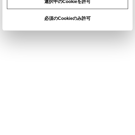
選択中のCookieを許可
必須のCookieのみ許可
合わせて見られているページ
コネクティッドナビ
目的地検索画面の見方
地図オプション画面
このページは役に立ちましたか？
はい
いいえ