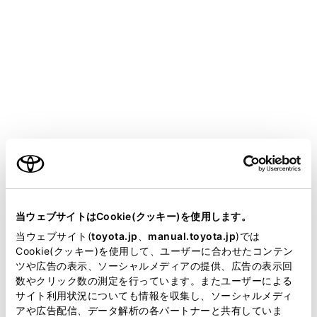
前の画面に戻ります。
検索で入力した文字を表示します。
検索オプションを表示します。
検索結果リストが表示されます。リストをタッチす
ご利用の条件
ると、そのリストを目的地とした全ルート図表示画
面（→
全ルート図表示画面の見方
）が表示されま
す。
当サイトには、全ての取扱説明書及び補足資料、正誤表等
が掲載されているわけではありません。
施設内にある目的地候補も併せて表示されます。
当ウェブサイトはCookie(クッキー)を使用します。
掲載している取扱説明書はお客様の年式に合致しない場合
当ウェブサイト(
toyota.jp
、
manual.toyota.jp
)では
検索結果リストの施設が地図上に表示されます。現
があります。
Cookie(クッキー)を使用して、ユーザーに合わせたコンテン
在リストに表示している施設は強調して表示されま
ツや広告の表示、ソーシャルメディアの提供、広告の表示回
す。ピンをタッチすると詳細な情報が表示されま
取扱説明書は、弊社が著作権その他の知的財産権を保有し
数やクリック数の測定を行っています。またユーザーによる
ます。弊社の許可なく、取扱説明書の一部または全部を、
す。
サイト利用状況についても情報を収集し、ソーシャルメディ
複製、複写、改変もしくは配信等することはできません。
地図をスクロール（→
地図の動かし方
）したあ
アや広告配信、データ解析の各パートナーと共有していま