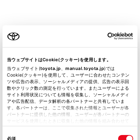
インメントシステム設定画面を表示します。
メインメニューの[
]を選択します。
リヤマルチオペレーションパネルのオーディオ操
ご利用の条件
作画面で、[メニュー]>[
]の順に選択します。
リモコンの[SETTING]を押します。
当サイトには、全ての取扱説明書及び補足資料、正誤表等
[画質調整（映像）]を選択します。
が掲載されているわけではありません。
当ウェブサイトはCookie(クッキー)を使用します。
各項目を設定します。
掲載している取扱説明書はお客様の年式に合致しない場合
当ウェブサイト(
toyota.jp
、
manual.toyota.jp
)では
があります。
Cookie(クッキー)を使用して、ユーザーに合わせたコンテン
ツや広告の表示、ソーシャルメディアの提供、広告の表示回
取扱説明書は、弊社が著作権その他の知的財産権を保有し
数やクリック数の測定を行っています。またユーザーによる
ます。弊社の許可なく、取扱説明書の一部または全部を、
サイト利用状況についても情報を収集し、ソーシャルメディ
複製、複写、改変もしくは配信等することはできません。
アや広告配信、データ解析の各パートナーと共有していま
す。各パートナーは、ここで収集された情報とユーザーが各
当サイトの利用、または利用できなかったことにより万一
パートナーに提供した他の情報、ユーザーが各パートナーの
損害が生じても、弊社は一切責任を負いません。
サービスを使用したときに収集した他の情報を組み合わせて
掲載内容は予告なく変更、またはサービスを中止すること
使用することがあります。当ウェブサイトの使用を続行する
があります。
同
とCookie(クッキー)に同意したこととなります。
必須