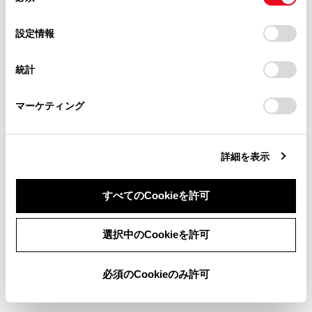
意
当サイト（取扱説明書）では、利便性向上のためにお客様
の
「すべてのCookieを許可」をクリックすることで、お客様の
の閲覧履歴、検索履歴を保持しています。削除を希望され
[明るさ]：[+]／[-]を選択すると、明るさを調整できま
選
デバイスにすべてのCookie(クッキー)が保存されることに同
設定情報
る方は、当社のお客様相談窓口（0800-700-7700）までご
す。
択
意したことになります。Cookie(クッキー)のオプトアウト、
連絡ください。
[コントラスト]：[+]／[-]を選択すると、コントラスト
設定の変更、同意を撤回したりするにあたっては、当社の
統計
「
Cookie（クッキー）情報の取り扱いについて
お車に関するお問い合わせ・ご相談は
」をご覧くだ
を調整できます。
さい。
https://toyota.jp/faq/?
[色の濃さ]
：[+]／[-]を選択すると、色の濃さを調
マーケティング
site_domain=default#otoiawase
までお願いします。
整できます。
[色合い]
：[赤]／[緑]を選択すると、色合いを調整
できます。
詳細を表示
すべてのCookieを許可
同意しない
同意する
選択中のCookieを許可
合わせて見られているページ
必須のCookieのみ許可
セキュリティ設定を変更する