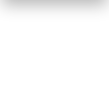
サウンドやメディアの設定を変更する
走行支援の設定
このページは役に立ちましたか？
はい
いいえ
ブックマーク
あとで読む
個人情報の取扱いについて
サイト利用について