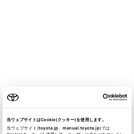
悪天候（雨、雪、霧など）
レンズに汚れ（泥、融雪剤など）や傷が
あるとき
カメラレンズに水滴が流れているとき
強い光がカメラに直接あたっているとき
明暗差があるとき（ガレージや地下駐車
場の開いたシャッター付近など）
次のようなものに対しては、衝突の可能性
がなくてもシステムが作動することがあり
ご利用の条件
ます。
動いている物（旗、排気ガス、大粒の雨
当サイトには、全ての取扱説明書及び補足資料、正誤表等
や雪、路面の雨水など）
が掲載されているわけではありません。
当ウェブサイトはCookie(クッキー)を使用します。
路面に模様があるとき（白線、横断歩
掲載している取扱説明書はお客様の年式に合致しない場合
当ウェブサイト(
toyota.jp
、
manual.toyota.jp
)では
道、石畳、路面電車のレール、補修痕、
があります。