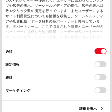
Cookie(クッキー)を使用して、ユーザーに合わせたコンテン
落ち葉、砂利、水たまりなど）
ツや広告の表示、ソーシャルメディアの提供、広告の表示回
取扱説明書は、弊社が著作権その他の知的財産権を保有し
数やクリック数の測定を行っています。またユーザーによる
金属のフタ（グレーチング）や側溝
ます。弊社の許可なく、取扱説明書の一部または全部を、
サイト利用状況についても情報を収集し、ソーシャルメディ
複製、複写、改変もしくは配信等することはできません。
アや広告配信、データ解析の各パートナーと共有していま
路肩や段差があるとき
す。各パートナーは、ここで収集された情報とユーザーが各
当サイトの利用、または利用できなかったことにより万一
パートナーに提供した他の情報、ユーザーが各パートナーの
水たまりや濡れた路面への物体の映り込
損害が生じても、弊社は一切責任を負いません。
サービスを使用したときに収集した他の情報を組み合わせて
み
掲載内容は予告なく変更、またはサービスを中止すること
使用することがあります。当ウェブサイトの使用を続行する
があります。
同
とCookie(クッキー)に同意したこととなります。
影
必須
意
当サイト（取扱説明書）では、利便性向上のためにお客様
細長い構造物（柱、三角コーン、消火栓
の
「すべてのCookieを許可」をクリックすることで、お客様の
の閲覧履歴、検索履歴を保持しています。削除を希望され
選
デバイスにすべてのCookie(クッキー)が保存されることに同
など）
設定情報
る方は、当社のお客様相談窓口（0800-700-7700）までご
択
意したことになります。Cookie(クッキー)のオプトアウト、
連絡ください。
静止している歩行者、二輪車、自動車
設定の変更、同意を撤回したりするにあたっては、当社の
統計
「
Cookie（クッキー）情報の取り扱いについて
お車に関するお問い合わせ・ご相談は
」をご覧くだ
次のような状況では、衝突の可能性がなく
さい。
https://toyota.jp/faq/?
てもシステムが作動することがあります。
マーケティング
site_domain=default#otoiawase
までお願いします。
段差に乗り上げたとき
詳細を表示
勾配変化があるとき