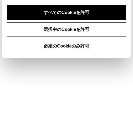
車両姿勢が大きく傾いたとき（積載、急
すべてのCookieを許可
ブレーキ）
同意しない
同意する
ローダウンサスペンションや、純正と異
選択中のCookieを許可
なるサイズのタイヤを取り付けたとき
車高が極端に変化しているとき（ノーズ
必須のCookieのみ許可
アップ、ノーズダウン）
カメラ付近に市販の電装部品（字光式ナ
ンバープレート、フォグランプなど）を
取り付けているとき
バンパーに市販の保護パーツ（バンパー
トリムなど）を取り付けているとき
窓から手を出している
カメラの位置や向きがずれているとき
牽引フックを取り付けたとき