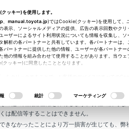
e(クッキー)を使用します。
各種設定および登録
ナビゲーション設定
jp
、
manual.toyota.jp
)ではCookie(クッキー)を使用して
の表示、ソーシャルメディアの提供、広告の表示回数やクリ
・AI-SHIFT について
ユーザーによるサイト利用状況についても情報を収集し、ソ
タ解析の各パートナーと共有しています。各パートナーは、
各パートナーに提供した他の情報、ユーザーが各パートナー
た他の情報を組み合わせて使用することがあります。当ウェ
ie(クッキー)に同意したこととなります。
I-SHIFT が作動すると、以下の情報を元に適切な変速比に制御し
許可」をクリックすることで、お客様のデバイスにすべてのCook
ーションの道路形状（コーナー、交差点など）
明書及び補足資料、正誤表等が掲載されているわ
意したことになります。Cookie(クッキー)のオプトアウト
るにあたっては、当社の「
Cookie（クッキー）情報の取り
配
客様の年式に合致しない場合があります。
報
統計
マーケティング
のアクセル・ブレーキ操作
その他の知的財産権を保有します。弊社の許可な
くは配信等することはできません。
I-SHIFT のする／しないを設定できます。（→
NAVI・AI-SHIF
できなかったことにより万一損害が生じても、弊
I-SHIFT の制御レベルの強／弱を設定できます。（→
NAVI・A