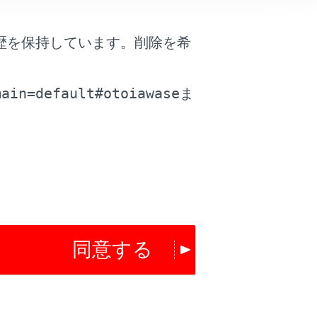
歴を保持しています。削除を希
。
main=default#otoiawase
ま
は役に立ちましたか？
はい
いいえ
同意する