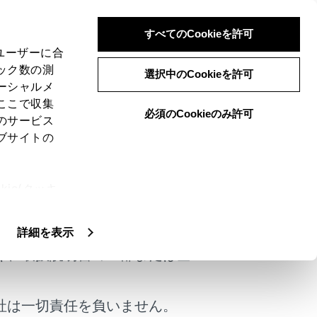
すべてのCookieを許可
、ユーザーに合
ック数の測
選択中のCookieを許可
ーシャルメ
ここで収集
必須のCookieのみ許可
のサービス
ブサイトの
ます。
ie(クッキ
けではありません。
、設定の変
扱いについ
詳細を表示
く、取扱説明書の一部または全
T を設定する
）
社は一切責任を負いません。
I-SHIFT 制御レベルを設定する
）