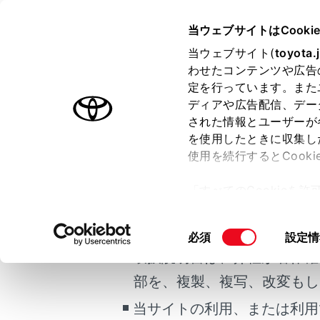
ALPHARD HEV
取扱説明書
当ウェブサイトはCooki
マルチメディア
当ウェブサイト(
toyota.
ホーム
わせたコンテンツや広告
NAVI
定を行っています。また
はじめに
ディアや広告配信、デー
された情報とユーザーが
安全・安心のために
を使用したときに収集し
ご利用の条件
走行に関する情報表示
使用を続行するとCook
運転する前に
NAVI・A
「すべてのCookieを
運転
ナビゲ
当サイトには、全ての取扱説
ー)が保存されることに同
室内装備・機能
更、同意を撤回したりす
道路勾
掲載している取扱説明書はお
同
必須
設定情
マルチメディア
て
」をご覧ください。
意
運転者
取扱説明書は、弊社が著作権
お手入れのしかた
の
部を、複製、複写、改変もし
万一の場合には
NAVI・A
選
択
当サイトの利用、または利用
車両情報
NAVI・A