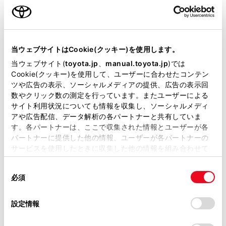
ご利用の条件
当サイトには、全ての取扱説明書及び補足資料、正誤表等
一時停止案内を設定する
が掲載されているわけではありません。
当ウェブサイトはCookie(クッキー)を使用します。
掲載している取扱説明書はお客様の年式に合致しない場合
当ウェブサイト(
toyota.jp
、
manual.toyota.jp
)では
逆走注意案内を設定する
があります。
Cookie(クッキー)を使用して、ユーザーに合わせたコンテン
ツや広告の表示、ソーシャルメディアの提供、広告の表示回
取扱説明書は、弊社が著作権その他の知的財産権を保有し
数やクリック数の測定を行っています。またユーザーによる
道路形状案内を設定する
ます。弊社の許可なく、取扱説明書の一部または全部を、
サイト利用状況についても情報を収集し、ソーシャルメディ
複製、複写、改変もしくは配信等することはできません。
アや広告配信、データ解析の各パートナーと共有していま
す。各パートナーは、ここで収集された情報とユーザーが各
事故多発地点案内を設定する
当サイトの利用、または利用できなかったことにより万一
パートナーに提供した他の情報、ユーザーが各パートナーの
損害が生じても、弊社は一切責任を負いません。
サービスを使用したときに収集した他の情報を組み合わせて
トンネル走行時の内機循環を設定する
掲載内容は予告なく変更、またはサービスを中止すること
使用することがあります。当ウェブサイトの使用を続行する
があります。
同
とCookie(クッキー)に同意したこととなります。
必須
意
当サイト（取扱説明書）では、利便性向上のためにお客様
NAVI・AI-SHIFT を設定する
の
「すべてのCookieを許可」をクリックすることで、お客様の
の閲覧履歴、検索履歴を保持しています。削除を希望され
選
デバイスにすべてのCookie(クッキー)が保存されることに同
設定情報
る方は、当社のお客様相談窓口（0800-700-7700）までご
NAVI・AI-SHIFT 制御レベルを設定する
択
意したことになります。Cookie(クッキー)のオプトアウト、
連絡ください。
設定の変更、同意を撤回したりするにあたっては、当社の