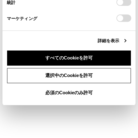
統計
「
Cookie（クッキー）情報の取り扱いについて
お車に関するお問い合わせ・ご相談は
」をご覧くだ
先読みエコドライブを設定する
さい。
https://toyota.jp/faq/?
マーケティング
site_domain=default#otoiawase
までお願いします。
詳細を表示
合わせて見られているページ
すべてのCookieを許可
同意しない
同意する
セキュリティ設定を変更する
選択中のCookieを許可
サウンドやメディアの設定を変更する
必須のCookieのみ許可
マルチメディアシステムの共通設定を変更する
このページは役に立ちましたか？