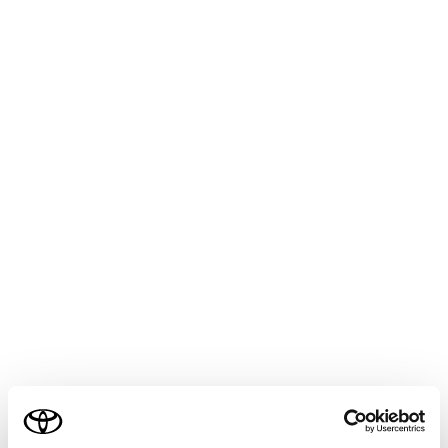
ALPHARD HEV
取扱説明書
マルチメディア
ナビゲーション
VICS・交通情報
割込情報（光ビーコン）の表示
割込情報の表示設定（→
自動割込を設定する
）をする
と、光ビーコンからの現況VICS情報が受信されたとき、
VICS文字情報または図形情報を自動的に表示させること
ができます。
割込情報を切りかえるときは、図形情報上の[
]／[
]
ご利用の条件
にタッチします。