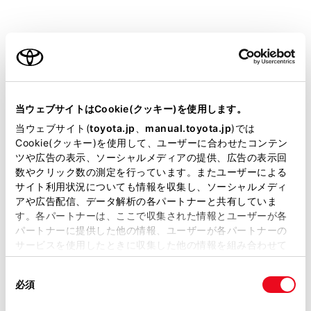
ご覧ください。
ご利用の条件
知識
本文中で使用している画面のイラストは例
当サイトには、全ての取扱説明書及び補足資料、正誤表等
であり、イラストと実際に映し出される映
が掲載されているわけではありません。
当ウェブサイトはCookie(クッキー)を使用します。
像では車両の映り込みなどが異なることが
掲載している取扱説明書はお客様の年式に合致しない場合
当ウェブサイト(
toyota.jp
、
manual.toyota.jp
)では
あります。
があります。
Cookie(クッキー)を使用して、ユーザーに合わせたコンテン
ツや広告の表示、ソーシャルメディアの提供、広告の表示回
取扱説明書は、弊社が著作権その他の知的財産権を保有し
数やクリック数の測定を行っています。またユーザーによる
ます。弊社の許可なく、取扱説明書の一部または全部を、
警告
サイト利用状況についても情報を収集し、ソーシャルメディ
複製、複写、改変もしくは配信等することはできません。
アや広告配信、データ解析の各パートナーと共有していま
パノラミックビューモニターは、車両周囲確認
す。各パートナーは、ここで収集された情報とユーザーが各
当サイトの利用、または利用できなかったことにより万一
を補助する装置です。必ず周囲の安全を直接確
パートナーに提供した他の情報、ユーザーが各パートナーの
損害が生じても、弊社は一切責任を負いません。
サービスを使用したときに収集した他の情報を組み合わせて
認しながら運転してください。
掲載内容は予告なく変更、またはサービスを中止すること
使用することがあります。当ウェブサイトの使用を続行する
があります。
同
とCookie(クッキー)に同意したこととなります。
カメラのレンズの特性により、画面に映る人や
必須
意
当サイト（取扱説明書）では、利便性向上のためにお客様
障害物は、実際の位置や距離と異なります。
の
「すべてのCookieを許可」をクリックすることで、お客様の
の閲覧履歴、検索履歴を保持しています。削除を希望され