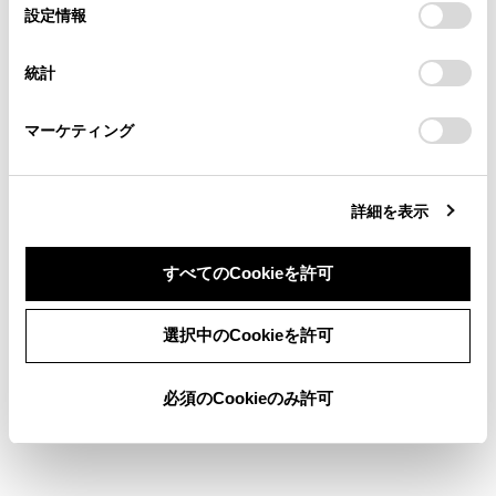
選
デバイスにすべてのCookie(クッキー)が保存されることに同
設定情報
る方は、当社のお客様相談窓口（0800-700-7700）までご
択
意したことになります。Cookie(クッキー)のオプトアウト、
連絡ください。
設定の変更、同意を撤回したりするにあたっては、当社の
カメラスイッチについて
統計
「
Cookie（クッキー）情報の取り扱いについて
お車に関するお問い合わせ・ご相談は
」をご覧くだ
さい。
https://toyota.jp/faq/?
マーケティング
site_domain=default#otoiawase
までお願いします。
パノラミックビューモニター画面を表示する
詳細を表示
すべてのCookieを許可
合わせて見られているページ
同意しない
同意する
選択中のCookieを許可
パノラミックビューモニターの設定を変更する
必須のCookieのみ許可
シフトポジションがRのときの表示モード
パノラミックビューモニターの機能とはたらき（9.8インチ
ディスプレイ装着車）