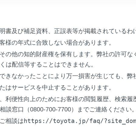
ッドレストは、それぞれのシート専用のものを使用する
ッドレストを必ず正しい位置に調整する
ッドレストを調整したあとは、ヘッドレストを押し下げて固定
明書及び補足資料、正誤表等が掲載されているわ
ッドレストをはずしたまま走行しない
客様の年式に合致しない場合があります。
その他の知的財産権を保有します。弊社の許可な
席可倒式ヘッドレスト
について
くは配信等することはできません。
ことをお守りください。
できなかったことにより万一損害が生じても、弊
りいただかないと、重大な傷害におよぶか、最悪の場合死亡に
たはサービスを中止することがあります。
ッドレストを倒したまま助手席に人を乗せて走行しない
、利便性向上のためにお客様の閲覧履歴、検索履
を乗せるときは、必ず走行前にヘッドレストを起こして正しい
窓口（0800-700-7700）までご連絡ください
ッドレストを倒すときは、助手席に人が乗っていないことを確
https://toyota.jp/faq/?site_do
ご相談は
ッドレストを倒すときやもどすときは、ヘッドレストを持って