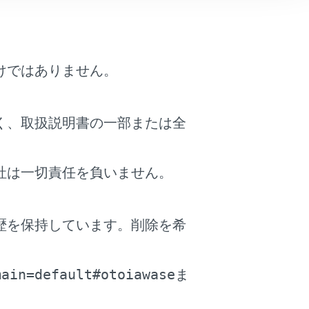
されていることを確認する
けではありません。
く、取扱説明書の一部または全
社は一切責任を負いません。
つながるおそれがあります。
歴を保持しています。削除を希
位置に調整する
。
認する
main=default#otoiawase
ま
操作する