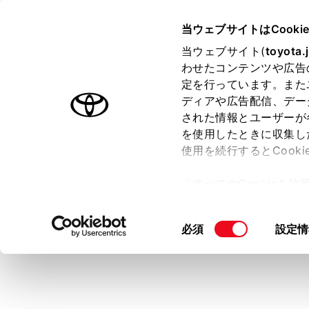
ALPHARD HEV
取扱説明書
当ウェブサイトはCooki
運転する前に
当ウェブサイト(
toyota.
ホーム
わせたコンテンツや広告
ヘッド
定を行っています。また
はじめに
ディアや広告配信、デー
された情報とユーザーが
安全・安心のために
メニュー
を使用したときに収集し
走行に関する情報表示
使用を続行するとCook
運転する前に
ヘッドレス
「すべてのCookieを
運転
ー)が保存されることに同
室内装備・機能
警告
更、同意を撤回したりす
同
必須
設定情
マルチメディア
て
」をご覧ください。
ヘッ
意
お手入れのしかた
の
次の
万一の場合には
選
お守
択
車両情報