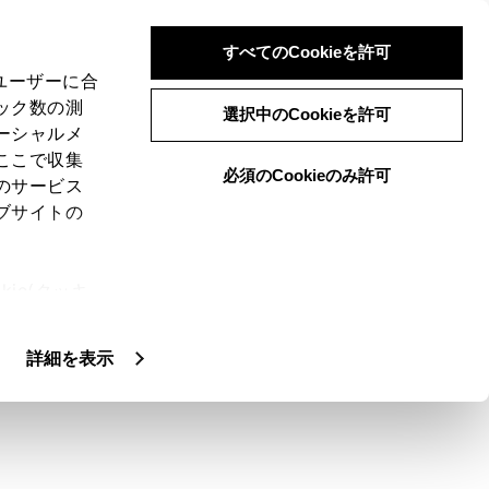
すべてのCookieを許可
、ユーザーに合
ック数の測
選択中のCookieを許可
ーシャルメ
ここで収集
必須のCookieのみ許可
のサービス
ブサイトの
ie(クッキ
、設定の変
扱いについ
詳細を表示
つながるおそれがあります。