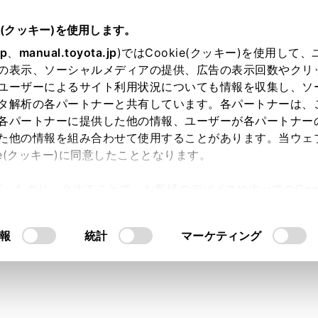
e(クッキー)を使用します。
シートの調整
jp
、
manual.toyota.jp
)ではCookie(クッキー)を使用して
の表示、ソーシャルメディアの提供、広告の表示回数やクリ
レスト
ユーザーによるサイト利用状況についても情報を収集し、ソ
タ解析の各パートナーと共有しています。各パートナーは、
各パートナーに提供した他の情報、ユーザーが各パートナー
た他の情報を組み合わせて使用することがあります。当ウェ
ie(クッキー)に同意したこととなります。
トはすべてのシートに装備されています。
許可」をクリックすることで、お客様のデバイスにすべてのCook
意したことになります。Cookie(クッキー)のオプトアウト
るにあたっては、当社の「
Cookie（クッキー）情報の取り
報
統計
マーケティング
ドレストについて
ことをお守りください。
りいただかないと、重大な傷害におよぶか、最悪の場合死亡に