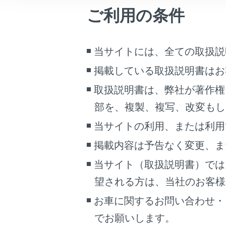
ヘ
こんなときは
ご利用の条件
ヘ
ブックマーク
ヘ
あとで読む
当サイトには、全ての取扱説
ヘ
掲載している取扱説明書はお
PDFで見る
車両
取扱説明書は、弊社が著作権
助手
マルチメディア
部を、複製、複写、改変もし
次の
画面表示設定
当サイトの利用、または利用
お守
掲載内容は予告なく変更、ま
ヘ
個人情報の取扱いについて
当サイト（取扱説明書）では
サイト利用について
人
お問い合わせ
望される方は、当社のお客様相談
ヘ
お車に関するお問い合わせ・
ヘ
でお願いします。