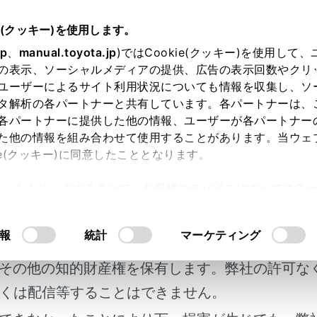
e(クッキー)を使用します。
簡単な点検・部品交換
jp
、
manual.toyota.jp
)ではCookie(クッキー)を使用して
の表示、ソーシャルメディアの提供、広告の表示回数やクリ
ついて（Toyota Teammate Ad
ユーザーによるサイト利用状況についても情報を収集し、ソ
タ解析の各パートナーと共有しています。各パートナーは、
各パートナーに提供した他の情報、ユーザーが各パートナー
た他の情報を組み合わせて使用することがあります。当ウェ
ie(クッキー)に同意したこととなります。
許可」をクリックすることで、お客様のデバイスにすべてのCook
検は、法律で義務付けられています。日常点検として必ずタイ
意したことになります。Cookie(クッキー)のオプトアウト
明書及び補足資料、正誤表等が掲載されているわ
耗を均等にし寿命をのばすために、タイヤローテーション（タイヤ
るにあたっては、当社の「
Cookie（クッキー）情報の取り
報
統計
マーケティング
客様の年式に合致しない場合があります。
その他の知的財産権を保有します。弊社の許可な
点検項目
くは配信等することはできません。