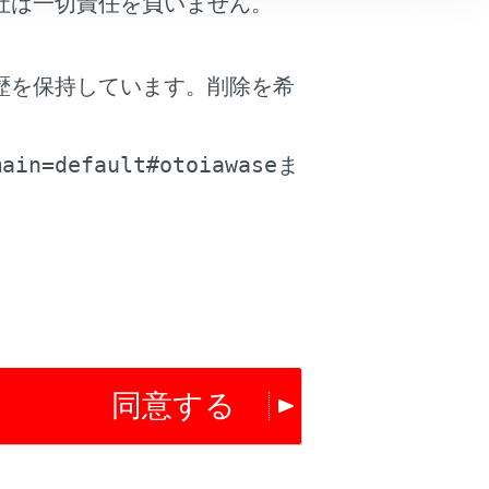
社は一切責任を負いません。
歴を保持しています。削除を希
。
main=default#otoiawase
ま
同意する
は役に立ちましたか？