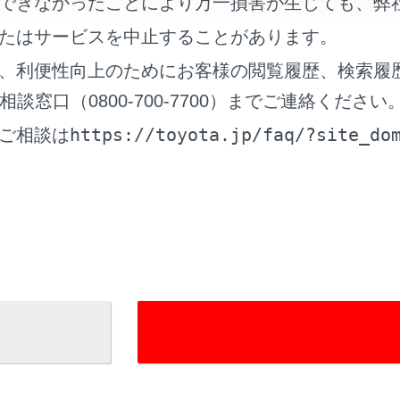
できなかったことにより万一損害が生じても、弊
ーテーションをするには
たはサービスを中止することがあります。
、利便性向上のためにお客様の閲覧履歴、検索履
気圧警報システム
窓口（0800-700-7700）までご連絡ください
ルブ／送信機の装着について
https://toyota.jp/faq/?site_do
ご相談は
気圧警報システムを初期化するには
を登録するには
れているページ
このページ