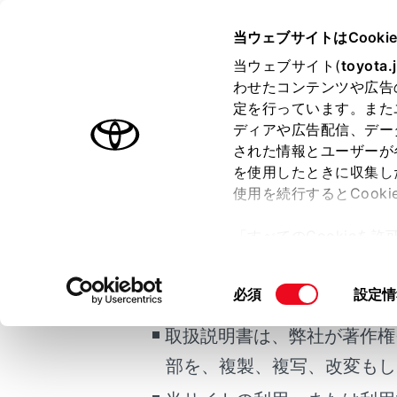
MIRAI
取扱説明書
当ウェブサイトはCooki
お手入れのしかた
当ウェブサイト(
toyota.
ホーム
わせたコンテンツや広告
タイヤに
定を行っています。また
車）
はじめに
ディアや広告配信、デー
された情報とユーザーが
安全・安心のために
を使用したときに収集し
FCシステム
使用を続行するとCook
ご利用の条件
メニュー
走行に関する情報表示
「すべてのCookieを
運転する前に
タイヤの点
ー)が保存されることに同
当サイトには、全ての取扱説
運転
タイヤの摩
更、同意を撤回したりす
ださい。
同
必須
設定情
室内装備・機能
て
」をご覧ください。
掲載している取扱説明書はお
意
マルチメディア
取扱説明書は、弊社が著作権
の
お手入れのしかた
選
タイヤの
部を、複製、複写、改変もし
択
万一の場合には