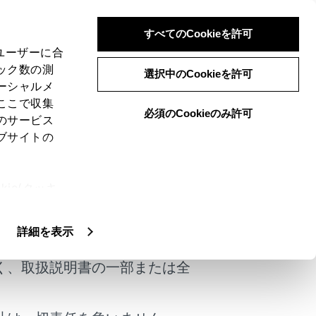
すべてのCookieを許可
、ユーザーに合
ック数の測
vanced Drive装着
選択中のCookieを許可
ーシャルメ
ここで収集
必須のCookieのみ許可
のサービス
ブサイトの
ie(クッキ
ヤを点検してください。
、設定の変
けではありません。
位置交換）を10,000kmごとに行ってく
扱いについ
詳細を表示
く、取扱説明書の一部または全