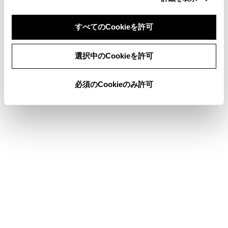
車）
シートベルト
すべてのCookieを許可
同意しない
同意する
選択中のCookieを許可
このページは役に立ちましたか？
必須のCookieのみ許可
はい
いいえ
ブックマーク
あとで読む
個人情報の取扱いについて
サイト利用について