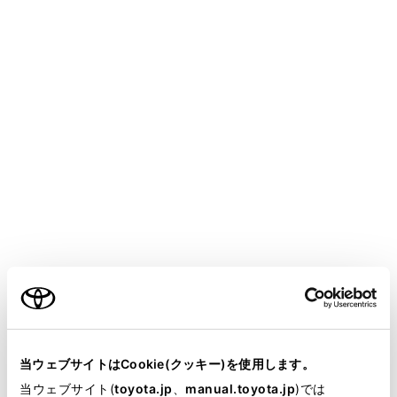
MIRAI
取扱説明書
安全・安心のために
盗難防止装置
オートアラーム
メニュー
オートアラームとは、侵入を検知した場合に音と光で警
報する機能です。オートアラームを設定すると、次のよ
うな状況でオートアラームが作動します。
ご利用の条件
施錠されたドアまたはトランクが、スマートエントリ
ー＆スタートシステム・ワイヤレスリモコンを使わず
当サイトには、全ての取扱説明書及び補足資料、正誤表等
に解錠されたり、開けられたとき
が掲載されているわけではありません。
当ウェブサイトはCookie(クッキー)を使用します。
ボンネットが開けられたとき
掲載している取扱説明書はお客様の年式に合致しない場合
当ウェブサイト(
toyota.jp
、
manual.toyota.jp
)では