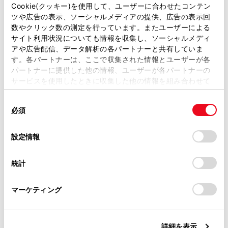
があります。
Cookie(クッキー)を使用して、ユーザーに合わせたコンテン
侵入センサーが車内で動く物体を検知したとき（侵入
ツや広告の表示、ソーシャルメディアの提供、広告の表示回
取扱説明書は、弊社が著作権その他の知的財産権を保有し
者がガラスを割るなどして車内に乗り込んだとき）
数やクリック数の測定を行っています。またユーザーによる
ます。弊社の許可なく、取扱説明書の一部または全部を、
サイト利用状況についても情報を収集し、ソーシャルメディ
複製、複写、改変もしくは配信等することはできません。
アや広告配信、データ解析の各パートナーと共有していま
す。各パートナーは、ここで収集された情報とユーザーが各
当サイトの利用、または利用できなかったことにより万一
オートアラームを設定／解除／停止する
パートナーに提供した他の情報、ユーザーが各パートナーの
損害が生じても、弊社は一切責任を負いません。
サービスを使用したときに収集した他の情報を組み合わせて
掲載内容は予告なく変更、またはサービスを中止すること
使用することがあります。当ウェブサイトの使用を続行する
侵入センサー
があります。
同
とCookie(クッキー)に同意したこととなります。
必須
意
当サイト（取扱説明書）では、利便性向上のためにお客様
の
「すべてのCookieを許可」をクリックすることで、お客様の
の閲覧履歴、検索履歴を保持しています。削除を希望され
選
デバイスにすべてのCookie(クッキー)が保存されることに同
設定情報
る方は、当社のお客様相談窓口（0800-700-7700）までご
択
意したことになります。Cookie(クッキー)のオプトアウト、
連絡ください。
設定の変更、同意を撤回したりするにあたっては、当社の
統計
「
Cookie（クッキー）情報の取り扱いについて
お車に関するお問い合わせ・ご相談は
」をご覧くだ
合わせて見られているページ
さい。
https://toyota.jp/faq/?
マーケティング
site_domain=default#otoiawase
までお願いします。
ポップアップフード
SRSエアバッグ（Toyota Teammate Advanced Drive装着
詳細を表示