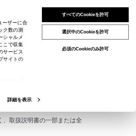
すべてのCookieを許可
、ユーザーに合
ック数の測
ta Teammate
選択中のCookieを許可
ーシャルメ
ここで収集
必須のCookieのみ許可
のサービス
ブサイトの
ie(クッキ
た前方カメラにより前方車両のランプや街
、設定の変
ます。
扱いについ
けではありません。
詳細を表示
く、取扱説明書の一部または全