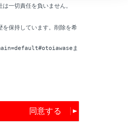
自らの責任で周囲の状況を把握し、安全
社は一切責任を負いません。
かえてください。
歴を保持しています。削除を希
。
main=default#otoiawase
ま
同意する
は役に立ちましたか？