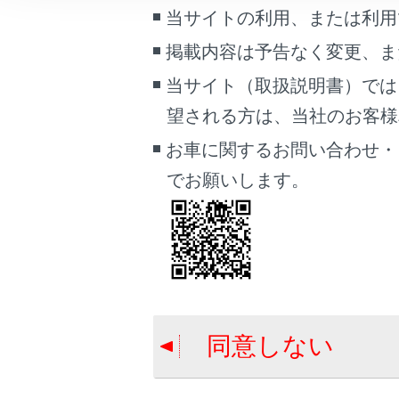
オー
車両情報
当サイトの利用、または利用
運転
こんなときは
掲載内容は予告なく変更、ま
オー
当サイト（取扱説明書）では
ブックマーク
荷物
望される方は、当社のお客様相談
あとで読む
お車に関するお問い合わせ・
PDFで見る
オートマ
でお願いします。
車両
マルチメディア
手動制御
画面表示設定
個人情報の取扱いについて
サイト利用について
同意しない
お問い合わせ
合わせて見ら
トヨタチームメイ