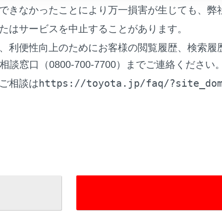
トマチックハイビームを過信しないでください。運転者は常に
できなかったことにより万一損害が生じても、弊
を心がけ、必要に応じて手動でハイビームとロービームを切り
たはサービスを中止することがあります。
トマチックハイビームの誤作動を防ぐために
、利便性向上のためにお客様の閲覧履歴、検索履
を積み過ぎないでください。
窓口（0800-700-7700）までご連絡ください
https://toyota.jp/faq/?site_do
ご相談は
チックハイビームを使うには
に切りかえるには
れているページ
このページ
ト アドバンストパーク（Toyota Teammate