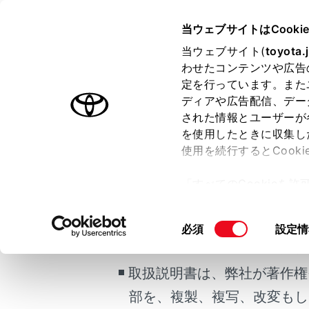
MIRAI
取扱説明書
当ウェブサイトはCooki
運転
ランプの
当ウェブサイト(
toyota.
ホーム
わせたコンテンツや広告
AHB（
定を行っています。また
Advan
はじめに
ディアや広告配信、デー
された情報とユーザーが
安全・安心のために
を使用したときに収集し
FCシステム
使用を続行するとCook
メニュー
走行に関する情報表示
ご利用の条件
「すべてのCookieを
運転する前に
オートマチ
ー)が保存されることに同
運転
路灯などの
更、同意を撤回したりす
当サイトには、全ての取扱説
同
必須
設定情
室内装備・機能
て
」をご覧ください。
意
掲載している取扱説明書はお
マルチメディア
警告
の
取扱説明書は、弊社が著作権
お手入れのしかた
選
安全
択
部を、複製、複写、改変もし
万一の場合には