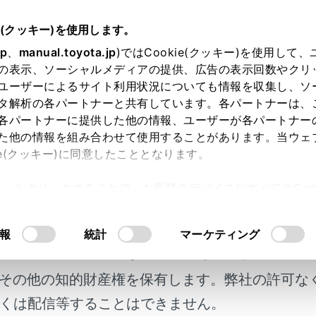
e(クッキー)を使用します。
つけ方・ワイパーの使い方
jp
、
manual.toyota.jp
)ではCookie(クッキー)を使用して
の表示、ソーシャルメディアの提供、広告の表示回数やクリ
オートマチックハイビーム）（Toyo
ユーザーによるサイト利用状況についても情報を収集し、ソ
ced Drive装着車）
タ解析の各パートナーと共有しています。各パートナーは、
各パートナーに提供した他の情報、ユーザーが各パートナー
た他の情報を組み合わせて使用することがあります。当ウェ
ie(クッキー)に同意したこととなります。
許可」をクリックすることで、お客様のデバイスにすべてのCook
ックハイビームは、フロントウインドウガラス上部に設置され
意したことになります。Cookie(クッキー)のオプトアウト
明るさを判定し、自動的にハイビームとロービームを切りかえ
るにあたっては、当社の「
Cookie（クッキー）情報の取り
明書及び補足資料、正誤表等が掲載されているわ
報
統計
マーケティング
客様の年式に合致しない場合があります。
その他の知的財産権を保有します。弊社の許可な
にお使いいただくために
くは配信等することはできません。