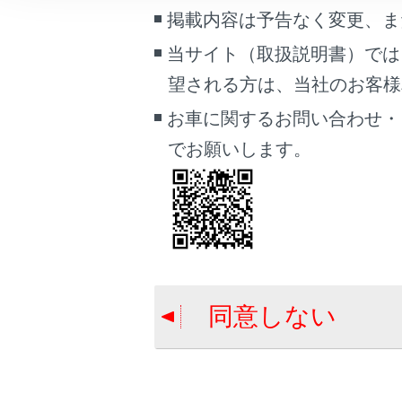
車両情報
掲載内容は予告なく変更、ま
こんなときは
操作のし
当サイト（取扱説明書）では
望される方は、当社のお客様相談
ブックマーク
ワイパー
あとで読む
お車に関するお問い合わせ・
でお願いします。
PDFで見る
車両
マルチメディア
合わせて見ら
画面表示設定
トヨタチームメイ
個人情報の取扱いについて
Advanced D
同意しない
サイト利用について
PKSB（パーキン
Advanced D
お問い合わせ
ASC（アクテ