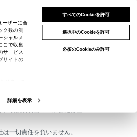
すべてのCookieを許可
、ユーザーに合
ック数の測
選択中のCookieを許可
ーシャルメ
ここで収集
必須のCookieのみ許可
のサービス
ブサイトの
ーを作動させたりすることができます。
ie(クッキ
けではありません。
、設定の変
扱いについ
詳細を表示
く、取扱説明書の一部または全
社は一切責任を負いません。