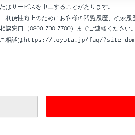
たはサービスを中止することがあります。
かた
、利便性向上のためにお客様の閲覧履歴、検索履
窓口（0800-700-7700）までご連絡ください
の停止位置切りかえ／ワイパーの立て方
https://toyota.jp/faq/?site_do
ご相談は
れているページ
このページ
ト アドバンストパーク（Toyota Teammate
rive非装着車）
グサポートブレーキ）（Toyota Teammate
rive非装着車）
ィブサウンドコントロール）