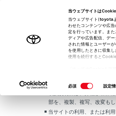
MIRAI
取扱説明書
当ウェブサイトはCooki
運転
ランプの
当ウェブサイト(
toyota.
ホーム
わせたコンテンツや広告
ワイパ
定を行っています。また
はじめに
ディアや広告配信、デー
された情報とユーザーが
安全・安心のために
メニュー
を使用したときに収集し
ご利用の条件
FCシステム
使用を続行するとCook
走行に関する情報表示
レバー操作
「すべてのCookieを
運転する前に
当サイトには、全ての取扱説
ー)が保存されることに同
運転
注意
更、同意を撤回したりす
掲載している取扱説明書はお
同
必須
設定情
室内装備・機能
て
」をご覧ください。
フロ
意
取扱説明書は、弊社が著作権
マルチメディア
の
ワイ
部を、複製、複写、改変もし
お手入れのしかた
選
ガラ
択
当サイトの利用、または利用
万一の場合には