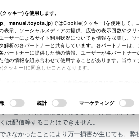
e(クッキー)を使用します。
つけ方・ワイパーの使い方
jp
、
manual.toyota.jp
)ではCookie(クッキー)を使用して
の表示、ソーシャルメディアの提供、広告の表示回数やクリ
ー＆ウォッシャー
ユーザーによるサイト利用状況についても情報を収集し、ソ
タ解析の各パートナーと共有しています。各パートナーは、
各パートナーに提供した他の情報、ユーザーが各パートナー
た他の情報を組み合わせて使用することがあります。当ウェ
ie(クッキー)に同意したこととなります。
で、ワイパーの作動を自動／手動に切りかえたり、ウォッシャ
許可」をクリックすることで、お客様のデバイスにすべてのCook
明書及び補足資料、正誤表等が掲載されているわ
意したことになります。Cookie(クッキー)のオプトアウト
るにあたっては、当社の「
Cookie（クッキー）情報の取り
客様の年式に合致しない場合があります。
報
統計
マーケティング
ントウインドウガラスが乾いているとき
その他の知的財産権を保有します。弊社の許可な
パーを使わないでください。
くは配信等することはできません。
スを傷付けるおそれがあります。
できなかったことにより万一損害が生じても、弊