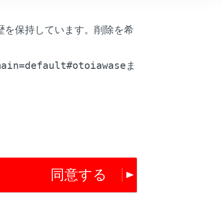
歴を保持しています。削除を希
。
main=default#otoiawase
ま
は役に立ちましたか？
はい
いいえ
同意する