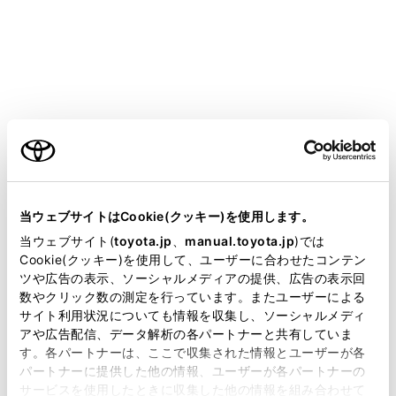
MIRAI
取扱説明書
お手入れのしかた
簡単な点検・部品交換
ウォッシャー液の補充
ご利用の条件
当サイトには、全ての取扱説明書及び補足資料、正誤表等
が掲載されているわけではありません。
当ウェブサイトはCookie(クッキー)を使用します。
掲載している取扱説明書はお客様の年式に合致しない場合
当ウェブサイト(
toyota.jp
、
manual.toyota.jp
)では
があります。
Cookie(クッキー)を使用して、ユーザーに合わせたコンテン
補充をするには
ツや広告の表示、ソーシャルメディアの提供、広告の表示回
取扱説明書は、弊社が著作権その他の知的財産権を保有し
数やクリック数の測定を行っています。またユーザーによる
ます。弊社の許可なく、取扱説明書の一部または全部を、
サイト利用状況についても情報を収集し、ソーシャルメディ
複製、複写、改変もしくは配信等することはできません。
アや広告配信、データ解析の各パートナーと共有していま
す。各パートナーは、ここで収集された情報とユーザーが各
当サイトの利用、または利用できなかったことにより万一
パートナーに提供した他の情報、ユーザーが各パートナーの
損害が生じても、弊社は一切責任を負いません。
サービスを使用したときに収集した他の情報を組み合わせて