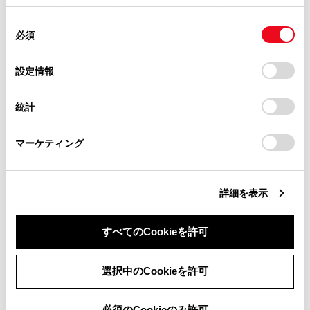
掲載内容は予告なく変更、またはサービスを中止すること
合わせて見られているページ
使用することがあります。当ウェブサイトの使用を続行する
があります。
同
とCookie(クッキー)に同意したこととなります。
必須
意
当サイト（取扱説明書）では、利便性向上のためにお客様
エアコンフィルターの交換
の
「すべてのCookieを許可」をクリックすることで、お客様の
の閲覧履歴、検索履歴を保持しています。削除を希望され
電子キーの電池交換
選
デバイスにすべてのCookie(クッキー)が保存されることに同
設定情報
る方は、当社のお客様相談窓口（0800-700-7700）までご
択
意したことになります。Cookie(クッキー)のオプトアウト、
タイヤについて（Toyota Teammate Advanced Drive装着
連絡ください。
設定の変更、同意を撤回したりするにあたっては、当社の
車）
統計
「
Cookie（クッキー）情報の取り扱いについて
お車に関するお問い合わせ・ご相談は
」をご覧くだ
さい。
https://toyota.jp/faq/?
マーケティング
site_domain=default#otoiawase
までお願いします。
このページは役に立ちましたか？
詳細を表示
はい
いいえ
すべてのCookieを許可
同意しない
同意する
選択中のCookieを許可
必須のCookieのみ許可