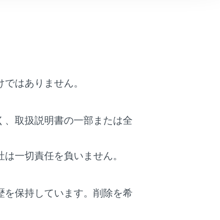
アの登録と編集を行います。
けではありません。
ト比較表示のON/OFF設定をします。
く、取扱説明書の一部または全
が低下した際、周辺にある水素ステーションのリ
動で表示されます。
社は一切責任を負いません。
図表示画面の料金案内をETC料金表示に切りかえ
歴を保持しています。削除を希
。
するとETC を使用しない料金表示になります。