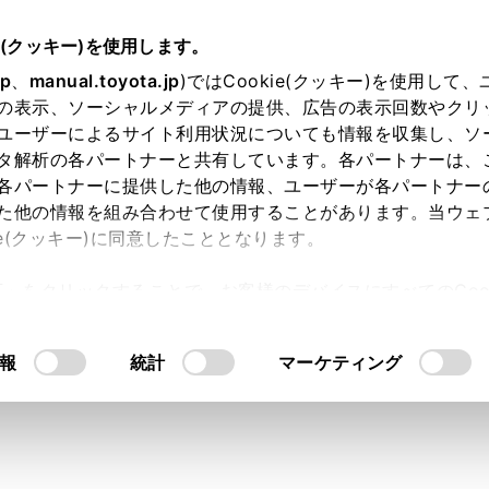
e(クッキー)を使用します。
各種設定および登録
ナビゲーション設定
jp
、
manual.toyota.jp
)ではCookie(クッキー)を使用して
の表示、ソーシャルメディアの提供、広告の表示回数やクリ
設定をする
ユーザーによるサイト利用状況についても情報を収集し、ソ
タ解析の各パートナーと共有しています。各パートナーは、
各パートナーに提供した他の情報、ユーザーが各パートナー
た他の情報を組み合わせて使用することがあります。当ウェ
ie(クッキー)に同意したこととなります。
ニューの
[‍
‍]
にタッチします。
許可」をクリックすることで、お客様のデバイスにすべてのCook
ューの
[‍ナビゲーション‍]
にタッチします。
意したことになります。Cookie(クッキー)のオプトアウト
るにあたっては、当社の「
Cookie（クッキー）情報の取り
タッチします。
報
統計
マーケティング
設定します。