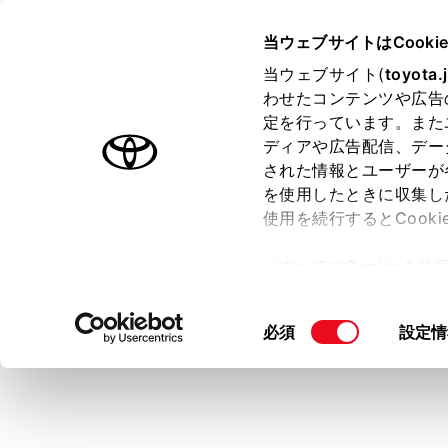
MIRAI
取扱説明書
当ウェブサイトはCooki
マルチメディア
当ウェブサイト(
toyota.
ホーム
わせたコンテンツや広告
ルート
定を行っています。また
はじめに
ディアや広告配信、デー
された情報とユーザーが
安全・安心のために
メニュー
を使用したときに収集し
FCシステム
使用を続行するとCook
走行に関する情報表示
メインメ
「すべてのCookieを
運転する前に
サブメニ
ー)が保存されることに同
運転
更、同意を撤回したりす
[‍ルート‍]
に
同
必須
設定情
室内装備・機能
て
」をご覧ください。
各項目を
意
マルチメディア
の
お手入れのしかた
選
択
万一の場合には