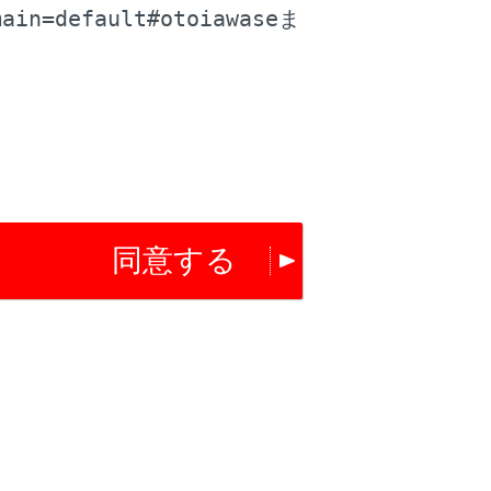
main=default#otoiawase
ま
同意する