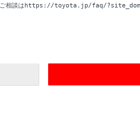
https://toyota.jp/faq/?site_do
ご相談は
設定
ト画面の見方
示画面の見方
アの設定
アを登録する
アを編集する
アを削除する