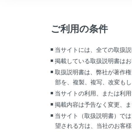
車両情報
こんなときは
ご利用の条件
ブックマーク
設定項
あとで読む
[‍迂回エリ
当サイトには、全ての取扱説
PDFで見る
車両
掲載している取扱説明書はお
[‍新旧ル
マルチメディア
取扱説明書は、弊社が著作権
部を、複製、複写、改変もし
画面表示設定
[‍燃料
当サイトの利用、または利用
個人情報の取扱いについて
掲載内容は予告なく変更、ま
サイト利用について
[‍ETC料
お問い合わせ
当サイト（取扱説明書）では
望される方は、当社のお客様相談