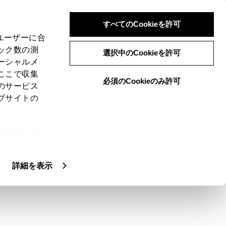
すべてのCookieを許可
、ユーザーに合
ック数の測
選択中のCookieを許可
ーシャルメ
ここで収集
必須のCookieのみ許可
のサービス
ブサイトの
ie(クッキ
、設定の変
扱いについ
詳細を表示