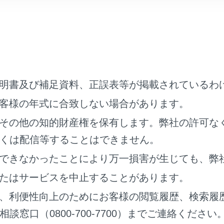
目
内容
ア‍]
迂回エリ
明書及び補足資料、正誤表等が掲載されているわ
客様の年式に合致しない場合があります。
ート比較表示‍]
新旧ルー
その他の知的財産権を保有します。弊社の許可な
くは配信等することはできません。
低下時水素ステーションの表示‍]
燃料残量
ストが自
できなかったことにより万一損害が生じても、弊
たはサービスを中止することがあります。
金表示‍]
全ルート
、利便性向上のためにお客様の閲覧履歴、検索履
ます。
窓口（0800-700-7700）までご連絡ください
OFFに