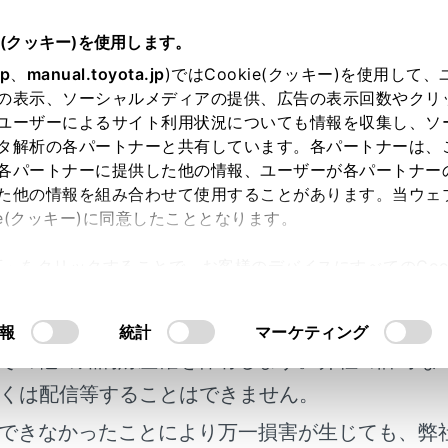
e(クッキー)を使用します。
ハンズフリー電話
連絡先データの編集
jp
、
manual.toyota.jp
)ではCookie(クッキー)を使用して
の表示、ソーシャルメディアの提供、広告の表示回数やクリ
データの編集
ユーザーによるサイト利用状況についても情報を収集し、ソ
タ解析の各パートナーと共有しています。各パートナーは、
各パートナーに提供した他の情報、ユーザーが各パートナー
た他の情報を組み合わせて使用することがあります。当ウェ
ie(クッキー)に同意したこととなります。
の転送
許可」をクリックすることで、お客様のデバイスにすべてのCook
イヤルを登録する
明書及び補足資料、正誤表等が掲載されているわ
意したことになります。Cookie(クッキー)のオプトアウト
データを追加する
るにあたっては、当社の「
Cookie（クッキー）情報の取り
客様の年式に合致しない場合があります。
報
統計
マーケティング
その他の知的財産権を保有します。弊社の許可な
くは配信等することはできません。
できなかったことにより万一損害が生じても、弊