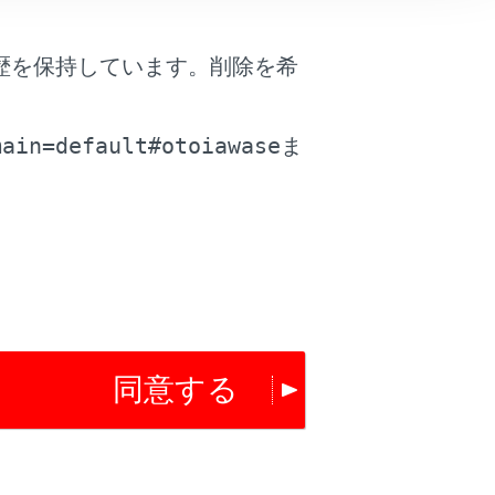
は役に立ちましたか？
歴を保持しています。削除を希
。
はい
いいえ
main=default#otoiawase
ま
同意する