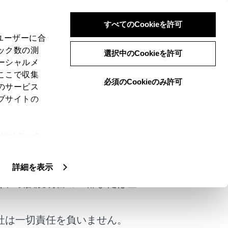
すべてのCookieを許可
、ユーザーに合
ック数の測
選択中のCookieを許可
ーシャルメ
ここで収集
必須のCookieのみ許可
のサービス
ブサイトの
ie(クッキ
けではありません。
、設定の変
扱いについ
詳細を表示
く、取扱説明書の一部または全
社は一切責任を負いません。