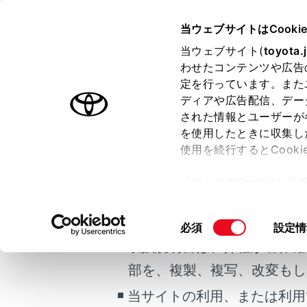
MIRAI
取扱説明書
当ウェブサイトはCooki
マルチメディア
当ウェブサイト(
toyota.
ホーム
わせたコンテンツや広告
連絡先
定を行っています。また
はじめに
ディアや広告配信、デー
された情報とユーザーが
安全・安心のために
を使用したときに収集し
ご利用の条件
FCシステム
使用を続行するとCook
走行に関する情報表示
連絡先データ
「すべてのCookieを
運転する前に
ワンタッチダ
当サイトには、全ての取扱説
ー)が保存されることに同
運転
連絡先に新規
更、同意を撤回したりす
掲載している取扱説明書はお
同
必須
設定情
室内装備・機能
て
」をご覧ください。
意
取扱説明書は、弊社が著作権
マルチメディア
の
部を、複製、複写、改変もし
お手入れのしかた
選
択
当サイトの利用、または利用
万一の場合には