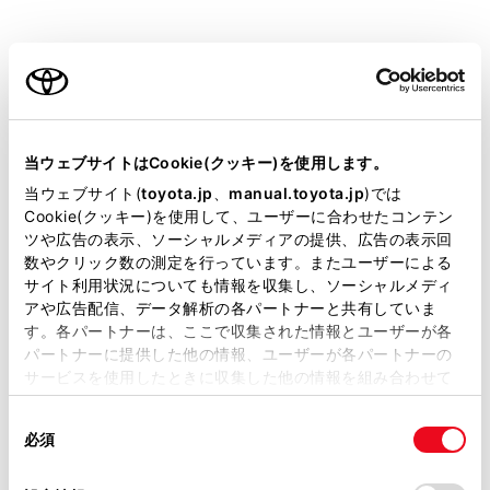
[‍周辺施設表示‍]
または
[‍地図表示‍]
にタッチします。
ご利用の条件
当サイトには、全ての取扱説明書及び補足資料、正誤表等
が掲載されているわけではありません。
当ウェブサイトはCookie(クッキー)を使用します。
掲載している取扱説明書はお客様の年式に合致しない場合
当ウェブサイト(
toyota.jp
、
manual.toyota.jp
)では
があります。
Cookie(クッキー)を使用して、ユーザーに合わせたコンテン
ツや広告の表示、ソーシャルメディアの提供、広告の表示回
取扱説明書は、弊社が著作権その他の知的財産権を保有し
数やクリック数の測定を行っています。またユーザーによる
ます。弊社の許可なく、取扱説明書の一部または全部を、
[‍周辺施設表示‍]
サイト利用状況についても情報を収集し、ソーシャルメディ
複製、複写、改変もしくは配信等することはできません。
アや広告配信、データ解析の各パートナーと共有していま
地図上に表示する施設記号を設定することができま
す。各パートナーは、ここで収集された情報とユーザーが各
当サイトの利用、または利用できなかったことにより万一
す。
パートナーに提供した他の情報、ユーザーが各パートナーの
損害が生じても、弊社は一切責任を負いません。
サービスを使用したときに収集した他の情報を組み合わせて
[‍地図表示‍]
掲載内容は予告なく変更、またはサービスを中止すること
使用することがあります。当ウェブサイトの使用を続行する
があります。
同
とCookie(クッキー)に同意したこととなります。
地図上に表示する情報を設定することができます。
必須
意
当サイト（取扱説明書）では、利便性向上のためにお客様
の
「すべてのCookieを許可」をクリックすることで、お客様の
の閲覧履歴、検索履歴を保持しています。削除を希望され
関連リンク