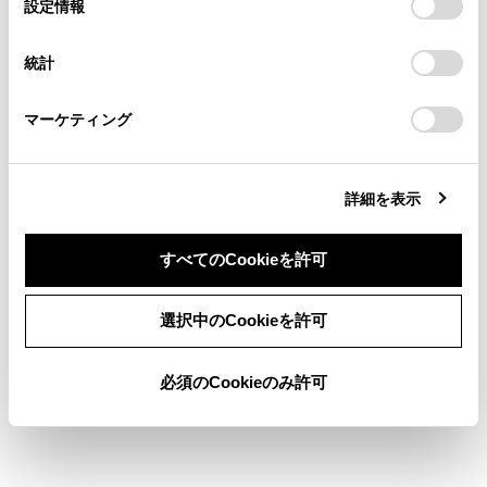
選
デバイスにすべてのCookie(クッキー)が保存されることに同
設定情報
る方は、当社のお客様相談窓口（0800-700-7700）までご
択
意したことになります。Cookie(クッキー)のオプトアウト、
連絡ください。
設定の変更、同意を撤回したりするにあたっては、当社の
施設記号を表示する
統計
「
Cookie（クッキー）情報の取り扱いについて
お車に関するお問い合わせ・ご相談は
」をご覧くだ
地図表示設定
さい。
https://toyota.jp/faq/?
マーケティング
site_domain=default#otoiawase
までお願いします。
詳細を表示
すべてのCookieを許可
同意しない
同意する
合わせて見られているページ
選択中のCookieを許可
目的地検索画面の見方
必須のCookieのみ許可
VICSについて
地図を更新する