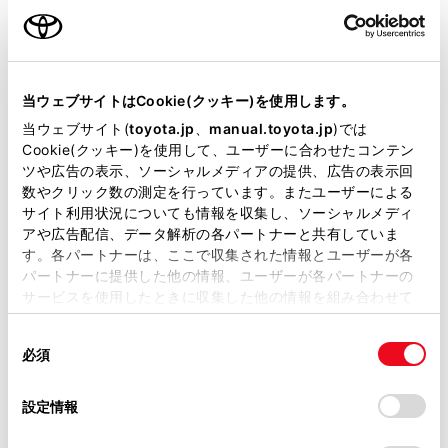
ご利用の条件
たり、ぬれていたり、乾燥や怪我など、指
の状態によっては指紋の読取りが困難にな
ったり、認証性能が低下する原因となりま
当サイトには、全ての取扱説明書及び補足資料、正誤表等
す。
が掲載されているわけではありません。
当ウェブサイトはCookie(クッキー)を使用します。
掲載している取扱説明書はお客様の年式に合致しない場合
当ウェブサイト(
toyota.jp
、
manual.toyota.jp
)では
指紋情報の登録失敗や指紋認証失敗が頻発
があります。
Cookie(クッキー)を使用して、ユーザーに合わせたコンテン
する場合は、指紋センサー表面を清掃、ま
ツや広告の表示、ソーシャルメディアの提供、広告の表示回
たは指紋情報を登録し直してください。
取扱説明書は、弊社が著作権その他の知的財産権を保有し
数やクリック数の測定を行っています。またユーザーによる
ます。弊社の許可なく、取扱説明書の一部または全部を、
サイト利用状況についても情報を収集し、ソーシャルメディ
エンジンスイッチに登録した指紋情報を移
複製、複写、改変もしくは配信等することはできません。
アや広告配信、データ解析の各パートナーと共有していま
行することはできません。指紋情報の消
す。各パートナーは、ここで収集された情報とユーザーが各
当サイトの利用、または利用できなかったことにより万一
去、または部品交換した場合は指紋情報を
パートナーに提供した他の情報、ユーザーが各パートナーの
損害が生じても、弊社は一切責任を負いません。
再度登録する必要があります。
サービスを使用したときに収集した他の情報を組み合わせて
掲載内容は予告なく変更、またはサービスを中止すること
使用することがあります。当ウェブサイトの使用を続行する
指紋認証システムの故障診断を行う際に指
があります。
同
とCookie(クッキー)に同意したこととなります。
必須
紋情報を登録済みのお客様を特定できない
意
当サイト（取扱説明書）では、利便性向上のためにお客様
場合は、トヨタ販売店により指紋情報を消
の
「すべてのCookieを許可」をクリックすることで、お客様の
の閲覧履歴、検索履歴を保持しています。削除を希望され
選
デバイスにすべてのCookie(クッキー)が保存されることに同
去する場合があります。
設定情報
る方は、当社のお客様相談窓口（0800-700-7700）までご
択
意したことになります。Cookie(クッキー)のオプトアウト、
連絡ください。
消去された指紋情報を復元することはでき
設定の変更、同意を撤回したりするにあたっては、当社の