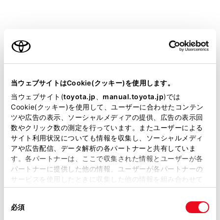
安全運転を行う責任は運転者にあります。常に周
囲の状況を把握し、安全運転に努めてください。
後方車両接近告知は自車の後方から接近してくる
ご利用の条件
車両の存在を運転者に提供する補助的なシステム
です。
当サイトには、全ての取扱説明書及び補足資料、正誤表等
後方車両接近告知を使用していても状況によって
が掲載されているわけではありません。
当ウェブサイトはCookie(クッキー)を使用します。
は本システムが有効に機能しないことがあるた
掲載している取扱説明書はお客様の年式に合致しない場合
当ウェブサイト(
toyota.jp
、
manual.toyota.jp
)では
め、運転者は自らの目視による安全確認をおこな
があります。
Cookie(クッキー)を使用して、ユーザーに合わせたコンテン
う必要があります。
ツや広告の表示、ソーシャルメディアの提供、広告の表示回
取扱説明書は、弊社が著作権その他の知的財産権を保有し
数やクリック数の測定を行っています。またユーザーによる
ます。弊社の許可なく、取扱説明書の一部または全部を、
システムを過信すると思わぬ事故につながり、重
サイト利用状況についても情報を収集し、ソーシャルメディ
複製、複写、改変もしくは配信等することはできません。
大な傷害におよぶか、最悪の場合死亡につながる
アや広告配信、データ解析の各パートナーと共有していま
す。各パートナーは、ここで収集された情報とユーザーが各
当サイトの利用、または利用できなかったことにより万一
おそれがあります。
パートナーに提供した他の情報、ユーザーが各パートナーの
損害が生じても、弊社は一切責任を負いません。
システムを正しく作動させるために
サービスを使用したときに収集した他の情報を組み合わせて
掲載内容は予告なく変更、またはサービスを中止すること
使用することがあります。当ウェブサイトの使用を続行する
→
システムを正しく作動させるために
があります。
同
とCookie(クッキー)に同意したこととなります。
必須
意
当サイト（取扱説明書）では、利便性向上のためにお客様
の