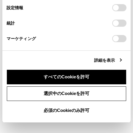
「すべてのCookieを許可」をクリックすることで、お客様の
の閲覧履歴、検索履歴を保持しています。削除を希望され
選
デバイスにすべてのCookie(クッキー)が保存されることに同
設定情報
る方は、当社のお客様相談窓口（0800-700-7700）までご
システムの構成部品
択
意したことになります。Cookie(クッキー)のオプトアウト、
連絡ください。
設定の変更、同意を撤回したりするにあたっては、当社の
統計
「
Cookie（クッキー）情報の取り扱いについて
お車に関するお問い合わせ・ご相談は
」をご覧くだ
後方車両接近告知のON ／OFF を切りかえる
さい。
https://toyota.jp/faq/?
には
マーケティング
site_domain=default#otoiawase
までお願いします。
後方車両接近告知の作動
詳細を表示
すべてのCookieを許可
同意しない
同意する
選択中のCookieを許可
合わせて見られているページ
必須のCookieのみ許可
トレーラーのけん引（ヒッチメンバー付き車）
排出ガス浄化装置（DPF）（ディーゼル車）
フロントデフロック