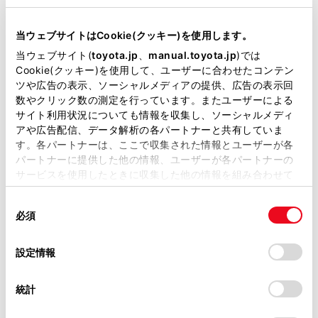
当サイトには、全ての取扱説明書及び補足資料、正誤表等
が掲載されているわけではありません。
当ウェブサイトはCookie(クッキー)を使用します。
掲載している取扱説明書はお客様の年式に合致しない場合
当ウェブサイト(
toyota.jp
、
manual.toyota.jp
)では
があります。
Cookie(クッキー)を使用して、ユーザーに合わせたコンテン
ツや広告の表示、ソーシャルメディアの提供、広告の表示回
取扱説明書は、弊社が著作権その他の知的財産権を保有し
数やクリック数の測定を行っています。またユーザーによる
ます。弊社の許可なく、取扱説明書の一部または全部を、
知識
サイト利用状況についても情報を収集し、ソーシャルメディ
複製、複写、改変もしくは配信等することはできません。
アや広告配信、データ解析の各パートナーと共有していま
す。各パートナーは、ここで収集された情報とユーザーが各
ルート探索パターンは、状況に応じて追加
当サイトの利用、または利用できなかったことにより万一
パートナーに提供した他の情報、ユーザーが各パートナーの
損害が生じても、弊社は一切責任を負いません。
されたり無くなることがあります。
サービスを使用したときに収集した他の情報を組み合わせて
掲載内容は予告なく変更、またはサービスを中止すること
全ルート図表示画面の地図画面で選択中の
使用することがあります。当ウェブサイトの使用を続行する
があります。
同
とCookie(クッキー)に同意したこととなります。
ルートとは別のルートをタッチすることで
必須
意
希望のルートに変更可能です。
当サイト（取扱説明書）では、利便性向上のためにお客様
の
「すべてのCookieを許可」をクリックすることで、お客様の
の閲覧履歴、検索履歴を保持しています。削除を希望され
選
デバイスにすべてのCookie(クッキー)が保存されることに同
設定情報
る方は、当社のお客様相談窓口（0800-700-7700）までご
択
意したことになります。Cookie(クッキー)のオプトアウト、
連絡ください。
設定の変更、同意を撤回したりするにあたっては、当社の
統計
「
Cookie（クッキー）情報の取り扱いについて
お車に関するお問い合わせ・ご相談は
」をご覧くだ
さい。
https://toyota.jp/faq/?