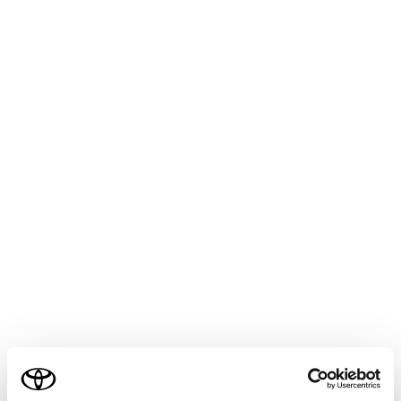
LAND CRUISER
取扱説明書
マルチメディア
ナビゲーション
目的地の設定
他の経路に変更する
条件の異なるいくつかのルートから、希望のルートを選
択できます。
全ルート図表示画面で
[‍他のルート‍]
にタッチしま
す。
希望のルートにタッチしたあと
[‍決定‍]
にタッチしま
す。
ご利用の条件