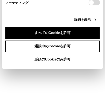
マーケティング
site_domain=default#otoiawase
までお願いします。
詳細を表示
合わせて見られているページ
すべてのCookieを許可
目的地検索画面の見方
VICSについて
同意しない
同意する
選択中のCookieを許可
地図を更新する
必須のCookieのみ許可
このページは役に立ちましたか？
はい
いいえ