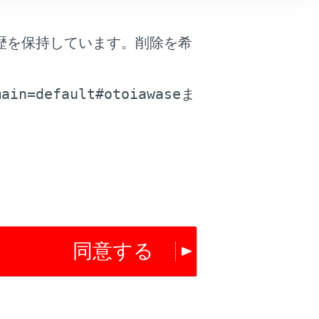
歴を保持しています。削除を希
。
main=default#otoiawase
ま
は役に立ちましたか？
はい
いいえ
同意する