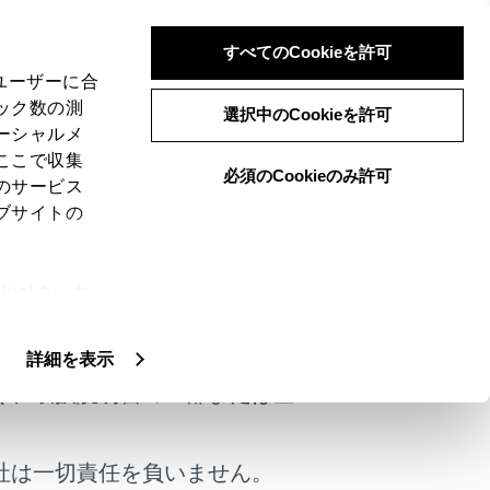
すべてのCookieを許可
、ユーザーに合
ック数の測
選択中のCookieを許可
ーシャルメ
ここで収集
必須のCookieのみ許可
のサービス
ブサイトの
ie(クッキ
けではありません。
、設定の変
扱いについ
詳細を表示
く、取扱説明書の一部または全
社は一切責任を負いません。