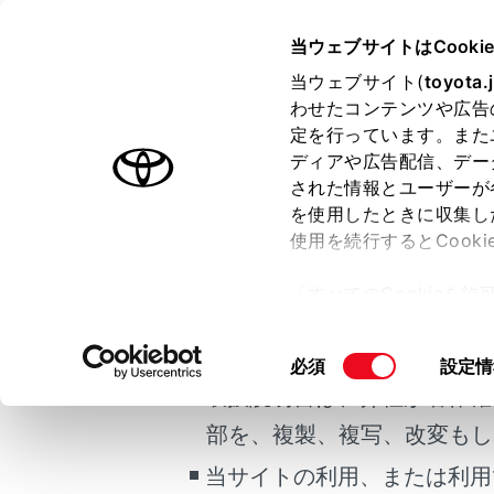
LAND CRUISER
取扱説明書
当ウェブサイトはCooki
お手入れのしかた
当ウェブサイト(
toyota.
ホーム
わせたコンテンツや広告
内装の
定を行っています。また
はじめに
ディアや広告配信、デー
された情報とユーザーが
安全・安心のために
メニュー
を使用したときに収集し
ご利用の条件
走行に関する情報表示
使用を続行するとCook
運転する前に
お手入れは
「すべてのCookieを
運転
当サイトには、全ての取扱説
ー)が保存されることに同
室内装備・機能
更、同意を撤回したりす
車内の手
掲載している取扱説明書はお
同
必須
設定情
マルチメディア
て
」をご覧ください。
意
取扱説明書は、弊社が著作権
お手入れのしかた
サテン仕
の
部を、複製、複写、改変もし
万一の場合には
選
択
当サイトの利用、または利用
車両情報
本革部分