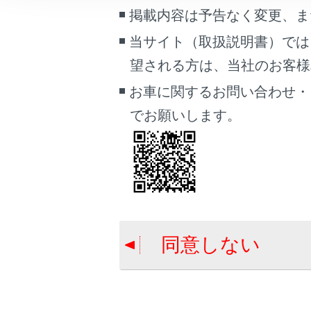
こんなときは
掲載内容は予告なく変更、ま
合成皮革
当サイト（取扱説明書）では
ブックマーク
望される方は、当社のお客様相談
あとで読む
スエード
お車に関するお問い合わせ・
PDFで見る
でお願いします。
車両
マルチメディア
画面表示設定
合わせて見ら
個人情報の取扱いについて
電子キーの電
サイト利用について
タイヤについ
同意しない
お問い合わせ
AdBlue®