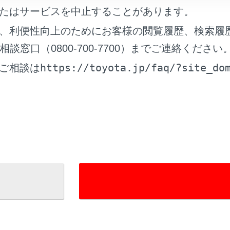
たはサービスを中止することがあります。
部分の手入れをするには
、利便性向上のためにお客様の閲覧履歴、検索履
窓口（0800-700-7700）までご連絡ください
調ファブリック部分
の手入れをするには
https://toyota.jp/faq/?site_do
ご相談は
れているページ
このページ
池交換
て
（尿素水）の補充（ディーゼル車）