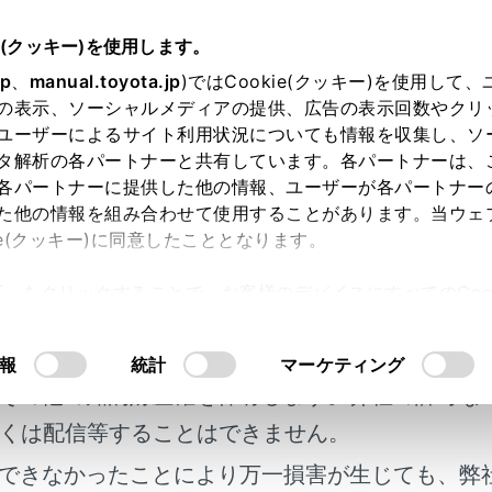
e(クッキー)を使用します。
お手入れのしかた
jp
、
manual.toyota.jp
)ではCookie(クッキー)を使用して
の表示、ソーシャルメディアの提供、広告の表示回数やクリ
手入れ
ユーザーによるサイト利用状況についても情報を収集し、ソ
タ解析の各パートナーと共有しています。各パートナーは、
各パートナーに提供した他の情報、ユーザーが各パートナー
た他の情報を組み合わせて使用することがあります。当ウェ
ie(クッキー)に同意したこととなります。
、部位や素材に合った適切な方法で実施してください。
許可」をクリックすることで、お客様のデバイスにすべてのCook
明書及び補足資料、正誤表等が掲載されているわ
意したことになります。Cookie(クッキー)のオプトアウト
るにあたっては、当社の「
Cookie（クッキー）情報の取り
入れをするには
客様の年式に合致しない場合があります。
報
統計
マーケティング
その他の知的財産権を保有します。弊社の許可な
上げ金属コーティング部分の手入れをするには
くは配信等することはできません。
できなかったことにより万一損害が生じても、弊
の手入れをするには