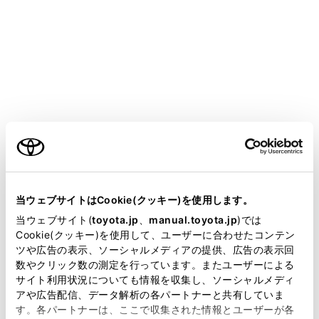
LAND CRUISER
取扱説明書
運転
運転支援装置について
フロントデフロック
ご利用の条件
フロントデフロックは、すべりやすい路面や凹凸のある
当サイトには、全ての取扱説明書及び補足資料、正誤表等
路面でタイヤが空転するときにのみ使用する緊急脱出用
が掲載されているわけではありません。
当ウェブサイトはCookie(クッキー)を使用します。
の装置です。特に前輪が空転しているときに効果を発揮
掲載している取扱説明書はお客様の年式に合致しない場合
当ウェブサイト(
toyota.jp
、
manual.toyota.jp
)では
します。
があります。
Cookie(クッキー)を使用して、ユーザーに合わせたコンテン
ツや広告の表示、ソーシャルメディアの提供、広告の表示回
取扱説明書は、弊社が著作権その他の知的財産権を保有し
数やクリック数の測定を行っています。またユーザーによる
ます。弊社の許可なく、取扱説明書の一部または全部を、
フロントデフロックスイッチ
サイト利用状況についても情報を収集し、ソーシャルメディ
複製、複写、改変もしくは配信等することはできません。
アや広告配信、データ解析の各パートナーと共有していま
す。各パートナーは、ここで収集された情報とユーザーが各
当サイトの利用、または利用できなかったことにより万一