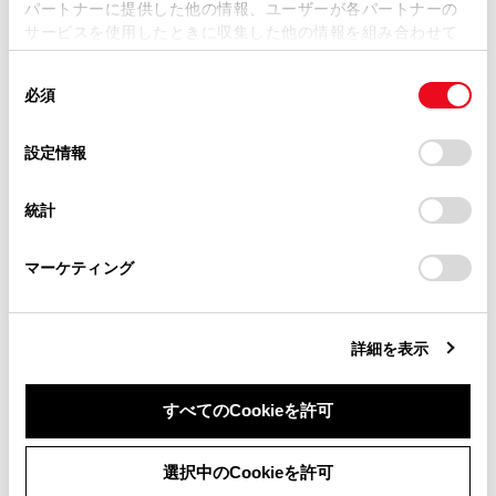
パートナーに提供した他の情報、ユーザーが各パートナーの
損害が生じても、弊社は一切責任を負いません。
サービスを使用したときに収集した他の情報を組み合わせて
掲載内容は予告なく変更、またはサービスを中止すること
使用することがあります。当ウェブサイトの使用を続行する
があります。
同
とCookie(クッキー)に同意したこととなります。
必須
意
当サイト（取扱説明書）では、利便性向上のためにお客様
合わせて見られているページ
の
「すべてのCookieを許可」をクリックすることで、お客様の
の閲覧履歴、検索履歴を保持しています。削除を希望され
選
デバイスにすべてのCookie(クッキー)が保存されることに同
設定情報
る方は、当社のお客様相談窓口（0800-700-7700）までご
択
意したことになります。Cookie(クッキー)のオプトアウト、
トレーラーのけん引（ヒッチメンバー付き車）
連絡ください。
設定の変更、同意を撤回したりするにあたっては、当社の
排出ガス浄化装置（DPF）（ディーゼル車）
統計
「
Cookie（クッキー）情報の取り扱いについて
お車に関するお問い合わせ・ご相談は
」をご覧くだ
さい。
https://toyota.jp/faq/?
リヤデフロック
マーケティング
site_domain=default#otoiawase
までお願いします。
詳細を表示
このページは役に立ちましたか？
すべてのCookieを許可
はい
いいえ
同意しない
同意する
選択中のCookieを許可