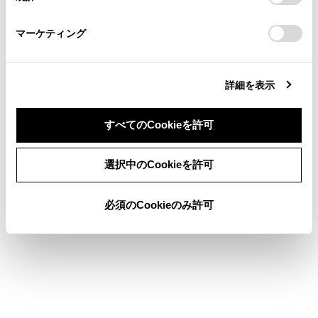
一時的なロービームへの切りかえ
「
Cookie（クッキー）情報の取り扱いについて
お車に関するお問い合わせ・ご相談は
」をご覧くだ
さい。
https://toyota.jp/faq/?
マーケティング
site_domain=default#otoiawase
までお願いします。
詳細を表示
合わせて見られているページ
すべてのCookieを許可
トレーラーのけん引（ヒッチメンバー付き車）
同意しない
同意する
選択中のCookieを許可
排出ガス浄化装置（DPF）（ディーゼル車）
フロントデフロック
必須のCookieのみ許可
このページは役に立ちましたか？