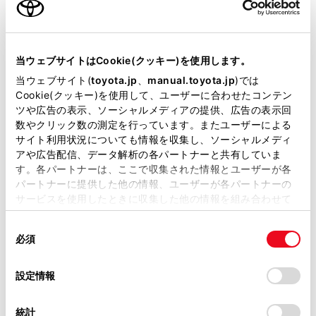
安全にお使いいただくために
オートマチックハイビームを過信しないでくださ
当サイトには、全ての取扱説明書及び補足資料、正誤表等
い。運転者は常に自らの責任で周囲の状況を把握
が掲載されているわけではありません。
当ウェブサイトはCookie(クッキー)を使用します。
し、安全運転を心がけ、必要に応じて手動でハイ
掲載している取扱説明書はお客様の年式に合致しない場合
当ウェブサイト(
toyota.jp
、
manual.toyota.jp
)では
ビームとロービームを切りかえてください。
があります。
Cookie(クッキー)を使用して、ユーザーに合わせたコンテン
ツや広告の表示、ソーシャルメディアの提供、広告の表示回
オートマチックハイビームの誤作動を防ぐた
取扱説明書は、弊社が著作権その他の知的財産権を保有し
数やクリック数の測定を行っています。またユーザーによる
めに
ます。弊社の許可なく、取扱説明書の一部または全部を、
サイト利用状況についても情報を収集し、ソーシャルメディ
複製、複写、改変もしくは配信等することはできません。
アや広告配信、データ解析の各パートナーと共有していま
システムをOFFにする必要があるとき：→
シ
す。各パートナーは、ここで収集された情報とユーザーが各
当サイトの利用、または利用できなかったことにより万一
ステムをOFFにする必要があるとき
パートナーに提供した他の情報、ユーザーが各パートナーの
損害が生じても、弊社は一切責任を負いません。
サービスを使用したときに収集した他の情報を組み合わせて
掲載内容は予告なく変更、またはサービスを中止すること
使用することがあります。当ウェブサイトの使用を続行する
があります。
同
とCookie(クッキー)に同意したこととなります。
オートマチックハイビームを使うには
必須
意
当サイト（取扱説明書）では、利便性向上のためにお客様
の
「すべてのCookieを許可」をクリックすることで、お客様の
の閲覧履歴、検索履歴を保持しています。削除を希望され
選
デバイスにすべてのCookie(クッキー)が保存されることに同
設定情報
手動制御に切りかえるには
る方は、当社のお客様相談窓口（0800-700-7700）までご
択
意したことになります。Cookie(クッキー)のオプトアウト、
連絡ください。
設定の変更、同意を撤回したりするにあたっては、当社の
統計