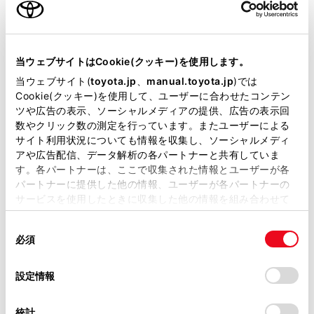
ご利用の条件
当サイトには、全ての取扱説明書及び補足資料、正誤表等
連絡先を選択します。
が掲載されているわけではありません。
当ウェブサイトはCookie(クッキー)を使用します。
電話番号を選択します。
掲載している取扱説明書はお客様の年式に合致しない場合
当ウェブサイト(
toyota.jp
、
manual.toyota.jp
)では
本機能を利用すると、通話中の相手を保留します。
があります。
Cookie(クッキー)を使用して、ユーザーに合わせたコンテン
ツや広告の表示、ソーシャルメディアの提供、広告の表示回
取扱説明書は、弊社が著作権その他の知的財産権を保有し
知識
数やクリック数の測定を行っています。またユーザーによる
ます。弊社の許可なく、取扱説明書の一部または全部を、
サイト利用状況についても情報を収集し、ソーシャルメディ
複製、複写、改変もしくは配信等することはできません。
アや広告配信、データ解析の各パートナーと共有していま
携帯電話会社と割込通話の契約をしている
す。各パートナーは、ここで収集された情報とユーザーが各
当サイトの利用、または利用できなかったことにより万一
必要があります。
パートナーに提供した他の情報、ユーザーが各パートナーの
損害が生じても、弊社は一切責任を負いません。
携帯電話がHFP Ver. 1.5以上のプロファイ
サービスを使用したときに収集した他の情報を組み合わせて
掲載内容は予告なく変更、またはサービスを中止すること
使用することがあります。当ウェブサイトの使用を続行する
ルに対応していない場合は、割込通話でき
があります。
同
とCookie(クッキー)に同意したこととなります。
ません。
必須
意
当サイト（取扱説明書）では、利便性向上のためにお客様
携帯電話の機種や契約内容によっては、本
の
「すべてのCookieを許可」をクリックすることで、お客様の
の閲覧履歴、検索履歴を保持しています。削除を希望され
選
デバイスにすべてのCookie(クッキー)が保存されることに同
機能が利用できない場合があります。
設定情報
る方は、当社のお客様相談窓口（0800-700-7700）までご
択
意したことになります。Cookie(クッキー)のオプトアウト、
連絡ください。
設定の変更、同意を撤回したりするにあたっては、当社の
統計