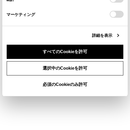
「
Cookie（クッキー）情報の取り扱いについて
お車に関するお問い合わせ・ご相談は
」をご覧くだ
さい。
https://toyota.jp/faq/?
マーケティング
site_domain=default#otoiawase
までお願いします。
詳細を表示
合わせて見られているページ
すべてのCookieを許可
ワンタッチダイヤルを登録する
同意しない
同意する
選択中のCookieを許可
連絡先に新規データを追加する
連絡先データの転送
必須のCookieのみ許可
このページは役に立ちましたか？