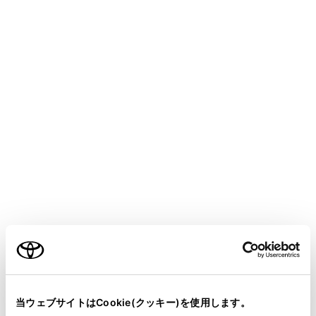
パノラミックビュー（12.3 インチディスプレイ）
ワイドフロントビュー（8 インチディスプレイ）
ご利用の条件
当サイトには、全ての取扱説明書及び補足資料、正誤表等
が掲載されているわけではありません。
当ウェブサイトはCookie(クッキー)を使用します。