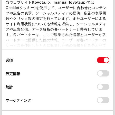
掲載している取扱説明書はお客様の年式に合致しない場合
当ウェブサイト(
toyota.jp
、
manual.toyota.jp
)では
選択したエリアが拡大表示されます。
があります。
Cookie(クッキー)を使用して、ユーザーに合わせたコンテン
パノラミックビューは、車両の前後左右4 カ所
の
ツや広告の表示、ソーシャルメディアの提供、広告の表示回
取扱説明書は、弊社が著作権その他の知的財産権を保有し
いずれかを拡大して表示させることができます。
数やクリック数の測定を行っています。またユーザーによる
ます。弊社の許可なく、取扱説明書の一部または全部を、
サイト利用状況についても情報を収集し、ソーシャルメディ
パノラミックビューは、車両の前後2 カ所
のいず
複製、複写、改変もしくは配信等することはできません。
アや広告配信、データ解析の各パートナーと共有していま
れかを拡大して表示させることができます。
す。各パートナーは、ここで収集された情報とユーザーが各
当サイトの利用、または利用できなかったことにより万一
パートナーに提供した他の情報、ユーザーが各パートナーの
拡大表示を解除するには、再度画面をタッチします。
損害が生じても、弊社は一切責任を負いません。
サービスを使用したときに収集した他の情報を組み合わせて
掲載内容は予告なく変更、またはサービスを中止すること
使用することがあります。当ウェブサイトの使用を続行する
知識
があります。
同
とCookie(クッキー)に同意したこととなります。
必須
意
当サイト（取扱説明書）では、利便性向上のためにお客様
の
「すべてのCookieを許可」をクリックすることで、お客様の
次の条件をすべて満たすと拡大機能を使用でき
の閲覧履歴、検索履歴を保持しています。削除を希望され
選
デバイスにすべてのCookie(クッキー)が保存されることに同
設定情報
ます。
る方は、当社のお客様相談窓口（0800-700-7700）までご
択
意したことになります。Cookie(クッキー)のオプトアウト、
連絡ください。
車速が12km/h以下
設定の変更、同意を撤回したりするにあたっては、当社の
統計
「
Cookie（クッキー）情報の取り扱いについて
お車に関するお問い合わせ・ご相談は
」をご覧くだ
クリアランスソナーがONになっている
さい。
https://toyota.jp/faq/?
マーケティング
site_domain=default#otoiawase
までお願いします。
次のいずれかの条件を満たすと拡大表示が自動
的に解除されます。
車速が12km/h以上になった