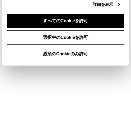
詳細を表示
クリアランスソナーをOFFにした
すべてのCookieを許可
シフトレバーがRのときのパノラミックビュー
＆ワイドフロントビューでは、拡大機能を使用
同意しない
同意する
できません。
選択中のCookieを許可
パノラミックビューの拡大表示は、ガイド線を
表示しません。
必須のCookieのみ許可
合わせて見られているページ