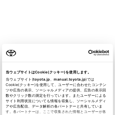
LAND CRUISER
取扱説明書
運転する前に
シートの調整
フロントシート
ご利用の条件
レバー操作もしくはスイッチ操作により、シートの前
当サイトには、全ての取扱説明書及び補足資料、正誤表等
後・上下位置などの調整ができます。正しい運転姿勢が
が掲載されているわけではありません。
当ウェブサイトはCookie(クッキー)を使用します。
とれるよう調整してください。（→
正しい運転姿勢を
掲載している取扱説明書はお客様の年式に合致しない場合
当ウェブサイト(
toyota.jp
、
manual.toyota.jp
)では
とるには
）
があります。
Cookie(クッキー)を使用して、ユーザーに合わせたコンテン
ツや広告の表示、ソーシャルメディアの提供、広告の表示回
取扱説明書は、弊社が著作権その他の知的財産権を保有し
数やクリック数の測定を行っています。またユーザーによる
ます。弊社の許可なく、取扱説明書の一部または全部を、
調整するには
サイト利用状況についても情報を収集し、ソーシャルメディ
複製、複写、改変もしくは配信等することはできません。
アや広告配信、データ解析の各パートナーと共有していま
す。各パートナーは、ここで収集された情報とユーザーが各
当サイトの利用、または利用できなかったことにより万一