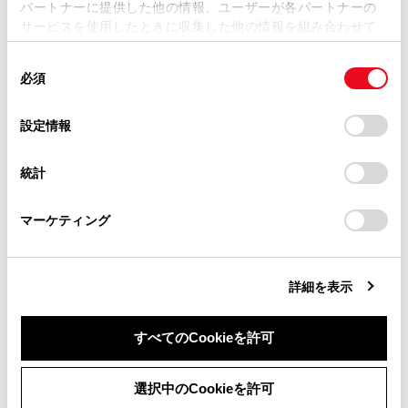
パートナーに提供した他の情報、ユーザーが各パートナーの
損害が生じても、弊社は一切責任を負いません。
サービスを使用したときに収集した他の情報を組み合わせて
掲載内容は予告なく変更、またはサービスを中止すること
使用することがあります。当ウェブサイトの使用を続行する
があります。
同
とCookie(クッキー)に同意したこととなります。
必須
意
当サイト（取扱説明書）では、利便性向上のためにお客様
合わせて見られているページ
の
「すべてのCookieを許可」をクリックすることで、お客様の
の閲覧履歴、検索履歴を保持しています。削除を希望され
選
デバイスにすべてのCookie(クッキー)が保存されることに同
設定情報
る方は、当社のお客様相談窓口（0800-700-7700）までご
択
意したことになります。Cookie(クッキー)のオプトアウト、
バックドア
連絡ください。
設定の変更、同意を撤回したりするにあたっては、当社の
ムーンルーフ
統計
「
Cookie（クッキー）情報の取り扱いについて
お車に関するお問い合わせ・ご相談は
」をご覧くだ
さい。
https://toyota.jp/faq/?
パワーウインドウ
マーケティング
site_domain=default#otoiawase
までお願いします。
詳細を表示
このページは役に立ちましたか？
すべてのCookieを許可
はい
いいえ
同意しない
同意する
選択中のCookieを許可