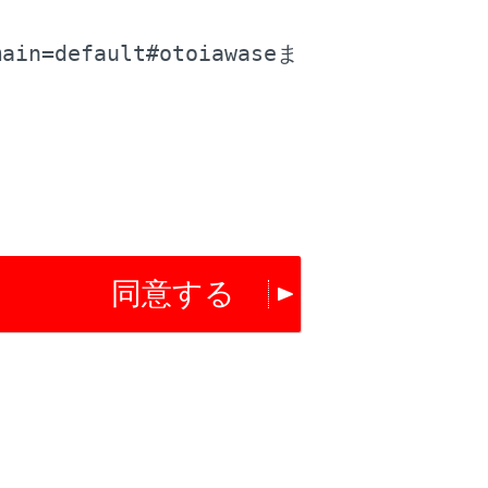
。
イドビューに表示されている立体物が、シ
リアランスビュー、コーナリングビューで
main=default#otoiawase
ま
異なって表示される場合があります。（倒
まう場合、映像合成処理領域付近から現れ
ドアミラーが取り付けられたフロントドア
せん。
クリアランスビュー、コーナリングビュー
像を表示しているため、実際の車両とは色
同意する
両と接触しているように見える場合や、立
す。
になる
像で表示される