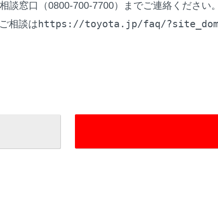
窓口（0800-700-7700）までご連絡ください
フロントビューまたはバックビュー、ワイドバックビュー、サ
ービュー、ムービングビュー、パノラミックビュー、サイドク
https://toyota.jp/faq/?site_do
ご相談は
されない場合があります。
ミックビューモニターは、人物や障害物などの立体物が実際と
るように表示される場合や、映像合成処理領域付近で消えてし
に表示される場合、表示位置の距離感が実際と異なるなど）
カメラが取り付けられたバックドア、サイドカメラを内蔵した
ている場合、パノラミックビューモニターは正しく表示されま
ルービュー、ムービングビュー、パノラミックビュー、サイド
される車両アイコンは、コンピューターグラフィックによる画
、大きさなどが異なります。このため、車両付近の立体物が車
の位置関係が実際の位置関係と異なる場合があります。
が故障したときは、画面が次のように表示されることがありま
レバーをR 以外にしたときに、カメラ映像が表示されたまま
トレバーをRにしたときに、画面の一部、もしくはすべてが黒映
トレバーをRにしたときに、カメラ映像に切りかわらない