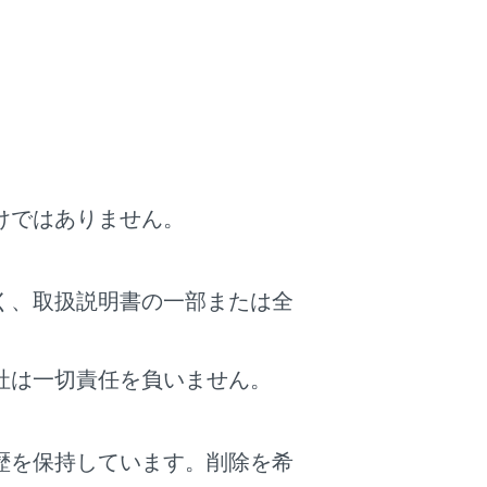
生じることがあります。
クリアランスビュー、コーナリングビュー
像を合成処理した映像です。表示可能な範
けではありません。
性を十分理解した上で使用してください。
クリアランスビュー、コーナリングビュー
域が存在し、映像の鮮明度が低下すること
く、取扱説明書の一部または全
ングビュー、パノラミックビュー、サイド
社は一切責任を負いません。
ます。
クリアランスビュー、コーナリングビュー
れません。
歴を保持しています。削除を希
ない領域があります。