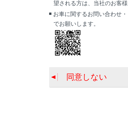
望される方は、当社のお客様相談
ワイド
ースル
お車に関するお問い合わせ・
は表示
でお願いします。
パノラ
れてい
るよう
バック
が開い
シース
に表示
同意しない
や形状
体物と
カメラ
シフト
シフ
シフ