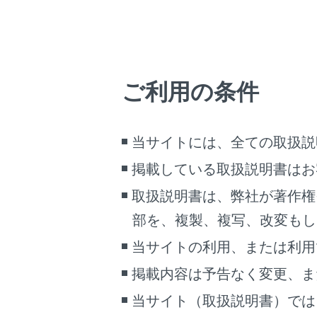
タイヤ
注意
ご利用の条件
シース
は、フ
当サイトには、全ての取扱説
囲や表
掲載している取扱説明書はお
シース
の四隅
取扱説明書は、弊社が著作権
があり
部を、複製、複写、改変もし
それぞ
当サイトの利用、または利用
クリア
シース
掲載内容は予告なく変更、ま
では、
当サイト（取扱説明書）では
車両付