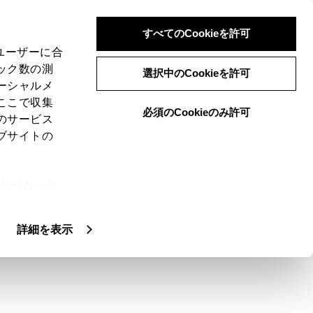
すべてのCookieを許可
、ユーザーに合
ック数の測
点
選択中のCookieを許可
ーシャルメ
ここで収集
必須のCookieのみ許可
のサービス
ブサイトの
だかないと、車をぶつけるなど、思わぬ事故を
ie(クッキ
は次のことをお守りください。
、設定の変
扱いについ
詳細を表示
様、必ず後方や周囲の安全を直接確認しな
どに接触しないようにしてください。
ださい。
面に映し出されている映像と実際の状況は