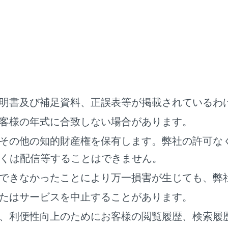
を交換すると、画面に表示されるガイド線の示す位置に誤差が
ルービュー、ムービングビュー、パノラミックビュー、サイド
ロントカメラとバックカメラ、左右サイドカメラが撮影した映
明書及び補足資料、正誤表等が掲載されているわ
示内容には限界があるため、パノラミックビューモニターの特
客様の年式に合致しない場合があります。
ルービュー、ムービングビュー、パノラミックビュー、サイド
には、それぞれのカメラ映像境界位置を中心に映像合成処理領
その他の知的財産権を保有します。弊社の許可な
ますが、故障ではありません。
くは配信等することはできません。
れのカメラ付近の照度条件により、シースルービュー、ムービ
できなかったことにより万一損害が生じても、弊
ランスビュー、コーナリングビューに明暗ができる場合があり
ルービュー、ムービングビュー、パノラミックビュー、サイド
たはサービスを中止することがあります。
それぞれのカメラの取り付け位置や撮像範囲より上部は表示さ
、利便性向上のためにお客様の閲覧履歴、検索履
近には死角があり、パノラミックビューモニターには表示され