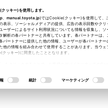
e(クッキー)を使用します。
駐車支援システム
パノラミックビューモニター
jp
、
manual.toyota.jp
)ではCookie(クッキー)を使用して
の表示、ソーシャルメディアの提供、広告の表示回数やクリ
ミックビューモニターの注意
ユーザーによるサイト利用状況についても情報を収集し、ソ
タ解析の各パートナーと共有しています。各パートナーは、
各パートナーに提供した他の情報、ユーザーが各パートナー
た他の情報を組み合わせて使用することがあります。当ウェ
ie(クッキー)に同意したこととなります。
、必ず後方や周囲の安全を直接確認してください。お守りいた
許可」をクリックすることで、お客様のデバイスにすべてのCook
それがあります。パノラミックビューモニターを使用するとき
意したことになります。Cookie(クッキー)のオプトアウト
るにあたっては、当社の「
Cookie（クッキー）情報の取り
報
統計
マーケティング
ミックビューモニターを過信しないでください。一般の車と同
重に運転してください。特に周辺に駐車している車や障害物な
作時は、必ず後方や周囲の安全を直接確認しながら運転してく
けを見ながら運転操作することは絶対にしないでください。画