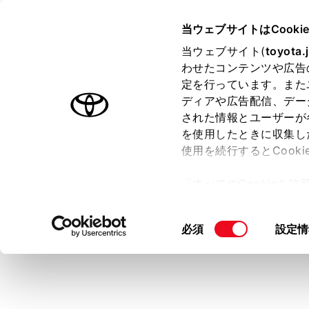
LAND CRUISER
取扱説明書
当ウェブサイトはCooki
マルチメディア
当ウェブサイト(
toyota.
ホーム
わせたコンテンツや広告
パノラ
定を行っています。また
はじめに
ディアや広告配信、デー
された情報とユーザーが
安全・安心のために
メニュー
を使用したときに収集し
走行に関する情報表示
使用を続行するとCook
運転する前に
運転操作時は
「すべてのCookieを
引き起こすお
運転
ー)が保存されることに同
室内装備・機能
更、同意を撤回したりす
警告
同
必須
設定情
マルチメディア
て
」をご覧ください。
意
パノラ
お手入れのしかた
の
がら慎
万一の場合には
選
運転操
択
車両情報
画面だ