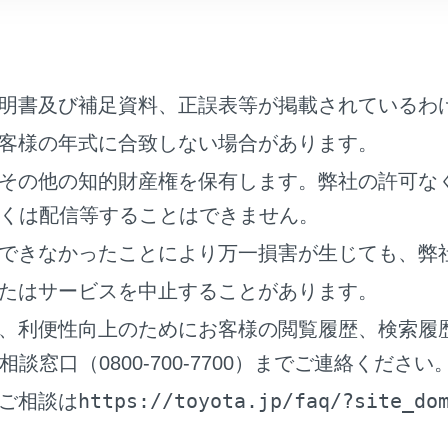
明書及び補足資料、正誤表等が掲載されているわ
客様の年式に合致しない場合があります。
のときは、ボタンが操作できません。
その他の知的財産権を保有します。弊社の許可な
SB Type-C 端子に機器が接続されていないとき（USBモード）
くは配信等することはできません。
DMI 端子に機器が接続されていないとき（HDMI モード）
できなかったことにより万一損害が生じても、弊
ーディオを聞いているときに、車内または車の近くで携帯電話
たはサービスを中止することがあります。
ノイズ（雑音）が聞こえることがあります。
、利便性向上のためにお客様の閲覧履歴、検索履
ple CarPlay の接続方法によっては、次の機能は利用できませ
窓口（0800-700-7700）までご連絡ください
Pod
SBオーディオまたはUSBビデオ
https://toyota.jp/faq/?site_do
ご相談は
®
uetooth
オーディオ