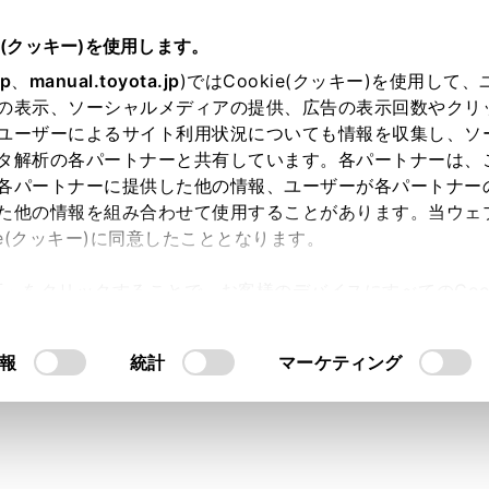
e(クッキー)を使用します。
基本操作
オーディオの基本操作
jp
、
manual.toyota.jp
)ではCookie(クッキー)を使用して
の表示、ソーシャルメディアの提供、広告の表示回数やクリ
ィオのソースを変更する
ユーザーによるサイト利用状況についても情報を収集し、ソ
タ解析の各パートナーと共有しています。各パートナーは、
各パートナーに提供した他の情報、ユーザーが各パートナー
た他の情報を組み合わせて使用することがあります。当ウェ
ie(クッキー)に同意したこととなります。
Bなどのソースを変更できます。
許可」をクリックすることで、お客様のデバイスにすべてのCook
ニューの
[‍
‍]
にタッチします。
意したことになります。Cookie(クッキー)のオプトアウト
オ選択‍]
にタッチします。
るにあたっては、当社の「
Cookie（クッキー）情報の取り
報
統計
マーケティング
ースにタッチします。