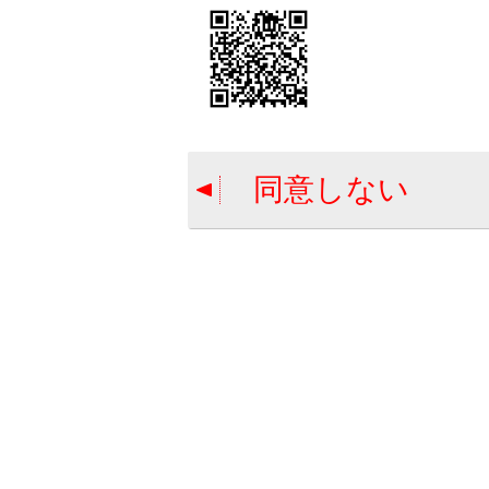
Mi
An
An
i
U
同意しない
Ap
ステアリ
合わせて見ら