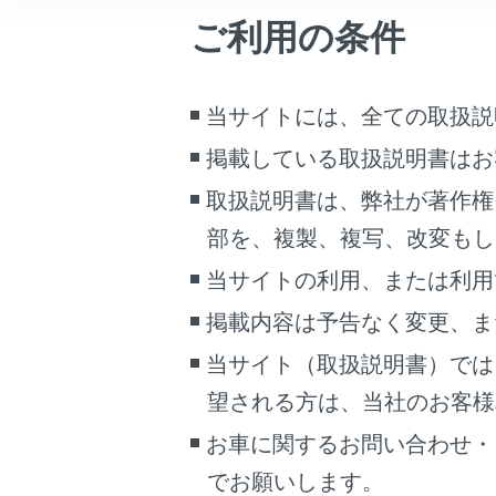
こんなときは
ご利用の条件
ブックマーク
あとで読む
当サイトには、全ての取扱説
知識
掲載している取扱説明書はお
PDFで見る
次
車両
取扱説明書は、弊社が著作権
U
マルチメディア
部を、複製、複写、改変もし
H
画面表示設定
当サイトの利用、または利用
オ
掲載内容は予告なく変更、ま
ら
個人情報の取扱いについて
サイト利用について
当サイト（取扱説明書）では
Ap
お問い合わせ
望される方は、当社のお客様相談
i
U
お車に関するお問い合わせ・
Bl
でお願いします。