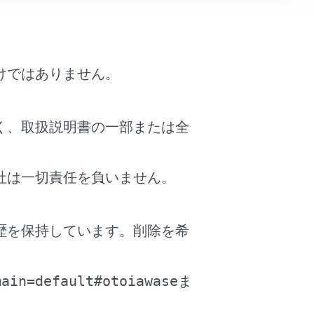
けではありません。
く、取扱説明書の一部または全
社は一切責任を負いません。
を使用すると、オーディオのスピーカーか
歴を保持しています。削除を希
ん。
。
main=default#otoiawase
ま