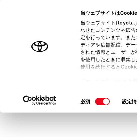
LAND CRUISER
取扱説明書
当ウェブサイトはCooki
マルチメディア
当ウェブサイト(
toyota.
ホーム
わせたコンテンツや広告
オーデ
定を行っています。また
はじめに
ディアや広告配信、デー
された情報とユーザーが
安全・安心のために
を使用したときに収集し
走行に関する情報表示
使用を続行するとCook
運転する前に
ラジオやUS
「すべてのCookieを
運転
メインメ
ー)が保存されることに同
室内装備・機能
[‍オーディ
更、同意を撤回したりす
同
必須
設定情
マルチメディア
て
」をご覧ください。
希望のソ
意
お手入れのしかた
の
万一の場合には
選
択
車両情報