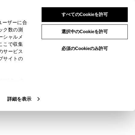
すべてのCookieを許可
、ユーザーに合
ック数の測
選択中のCookieを許可
ーシャルメ
ここで収集
必須のCookieのみ許可
のサービス
ブサイトの
ie(クッキ
、設定の変
扱いについ
詳細を表示