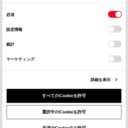
掲載内容は予告なく変更、またはサービスを中止すること
使用することがあります。当ウェブサイトの使用を続行する
があります。
合わせて見られているページ
同
とCookie(クッキー)に同意したこととなります。
必須
意
当サイト（取扱説明書）では、利便性向上のためにお客様
の
「すべてのCookieを許可」をクリックすることで、お客様の
ETC/ETC2.0ユニットの使い方
の閲覧履歴、検索履歴を保持しています。削除を希望され
選
デバイスにすべてのCookie(クッキー)が保存されることに同
設定情報
る方は、当社のお客様相談窓口（0800-700-7700）までご
道路事業者からのお願い
択
意したことになります。Cookie(クッキー)のオプトアウト、
連絡ください。
設定の変更、同意を撤回したりするにあたっては、当社の
ETC画面の操作
統計
「
Cookie（クッキー）情報の取り扱いについて
お車に関するお問い合わせ・ご相談は
」をご覧くだ
さい。
https://toyota.jp/faq/?
マーケティング
site_domain=default#otoiawase
までお願いします。
このページは役に立ちましたか？
詳細を表示
はい
いいえ
すべてのCookieを許可
同意しない
同意する
選択中のCookieを許可
必須のCookieのみ許可