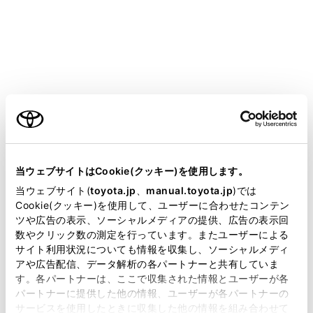
LAND CRUISER
取扱説明書
マルチメディア
ETC の利用
ETC の操作
クリーニングについて
ご利用の条件
当サイトには、全ての取扱説明書及び補足資料、正誤表等
が掲載されているわけではありません。
当ウェブサイトはCookie(クッキー)を使用します。
掲載している取扱説明書はお客様の年式に合致しない場合
当ウェブサイト(
toyota.jp
、
manual.toyota.jp
)では
があります。
Cookie(クッキー)を使用して、ユーザーに合わせたコンテン
ETCユニット内部のカード接点のクリーニング
ツや広告の表示、ソーシャルメディアの提供、広告の表示回
取扱説明書は、弊社が著作権その他の知的財産権を保有し
数やクリック数の測定を行っています。またユーザーによる
ます。弊社の許可なく、取扱説明書の一部または全部を、
サイト利用状況についても情報を収集し、ソーシャルメディ
複製、複写、改変もしくは配信等することはできません。
アや広告配信、データ解析の各パートナーと共有していま
す。各パートナーは、ここで収集された情報とユーザーが各
当サイトの利用、または利用できなかったことにより万一
パートナーに提供した他の情報、ユーザーが各パートナーの
損害が生じても、弊社は一切責任を負いません。
サービスを使用したときに収集した他の情報を組み合わせて