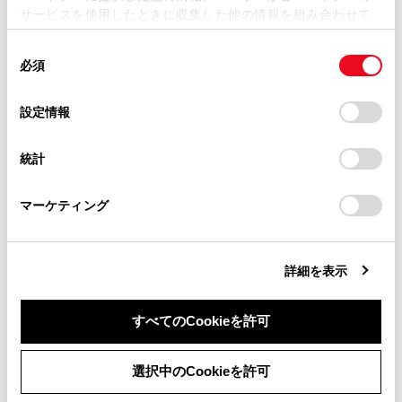
サービスを使用したときに収集した他の情報を組み合わせて
掲載内容は予告なく変更、またはサービスを中止すること
迂回エリアの設定
使用することがあります。当ウェブサイトの使用を続行する
があります。
同
とCookie(クッキー)に同意したこととなります。
検索結果リスト画面の見方
必須
意
当サイト（取扱説明書）では、利便性向上のためにお客様
全ルート図表示画面の見方
の
「すべてのCookieを許可」をクリックすることで、お客様の
の閲覧履歴、検索履歴を保持しています。削除を希望され
選
デバイスにすべてのCookie(クッキー)が保存されることに同
設定情報
る方は、当社のお客様相談窓口（0800-700-7700）までご
択
意したことになります。Cookie(クッキー)のオプトアウト、
連絡ください。
設定の変更、同意を撤回したりするにあたっては、当社の
統計
「
Cookie（クッキー）情報の取り扱いについて
お車に関するお問い合わせ・ご相談は
」をご覧くだ
迂回エリアの設定
さい。
https://toyota.jp/faq/?
マーケティング
site_domain=default#otoiawase
までお願いします。
迂回エリアを登録する
詳細を表示
迂回エリアを編集する
すべてのCookieを許可
迂回エリアを削除する
同意しない
同意する
選択中のCookieを許可