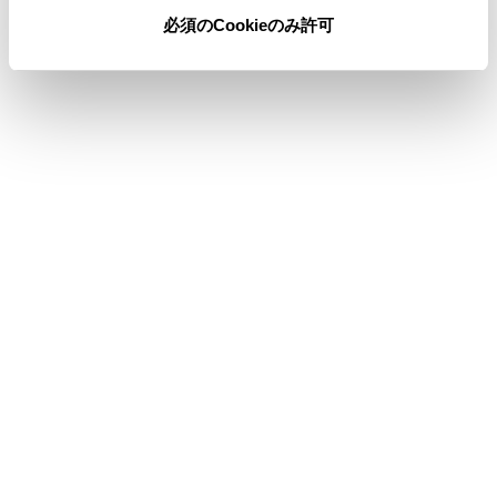
必須のCookieのみ許可
合わせて見られているページ
セキュリティ設定を変更する
走行支援の設定
その他設定
このページは役に立ちましたか？
はい
いいえ