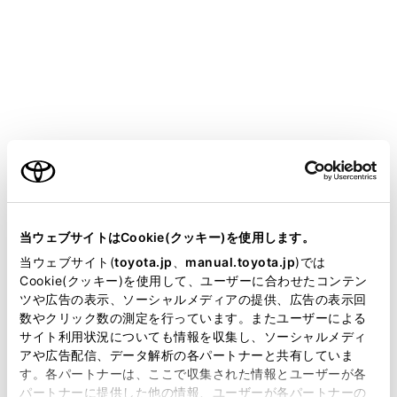
設定項目
[‍迂回エリア‍]
ご利用の条件
[‍新旧ルート比較表示‍]
当サイトには、全ての取扱説明書及び補足資料、正誤表等
が掲載されているわけではありません。
当ウェブサイトはCookie(クッキー)を使用します。
[‍残量低下時ガソリンスタンド表示‍]
掲載している取扱説明書はお客様の年式に合致しない場合
当ウェブサイト(
toyota.jp
、
manual.toyota.jp
)では
があります。
Cookie(クッキー)を使用して、ユーザーに合わせたコンテン
[‍ETC料金表示‍]
ツや広告の表示、ソーシャルメディアの提供、広告の表示回
取扱説明書は、弊社が著作権その他の知的財産権を保有し
数やクリック数の測定を行っています。またユーザーによる
ます。弊社の許可なく、取扱説明書の一部または全部を、
サイト利用状況についても情報を収集し、ソーシャルメディ
複製、複写、改変もしくは配信等することはできません。
アや広告配信、データ解析の各パートナーと共有していま
す。各パートナーは、ここで収集された情報とユーザーが各
当サイトの利用、または利用できなかったことにより万一
関連リンク
パートナーに提供した他の情報、ユーザーが各パートナーの
損害が生じても、弊社は一切責任を負いません。