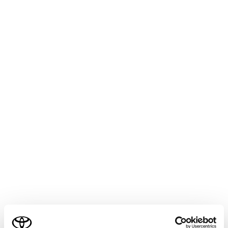
映像が歪む、または画面から見えなくなることが
あるため、必ず周囲の安全を直接目で確認しなが
ら運転してください。
タイヤを交換すると、画面に表示されるガイド線
の示す位置に誤差が生じることがあります。
注意
シースルービュー、ムービングビュー、パノラミ
ックビュー、サイドクリアランスビュー、コーナ
リングビューは、フロントカメラとバックカメ
ラ、左右サイドカメラが撮影した映像を合成処理
した映像です。表示可能な範囲や表示内容には限
界があるため、パノラミックビューモニターの特
性を十分理解した上で使用してください。
ご利用の条件
シースルービュー、ムービングビュー、パノラミ