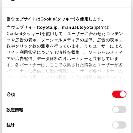
ックビュー、サイドクリアランスビュー、コーナ
リングビューの四隅には、それぞれのカメラ映像
当サイトには、全ての取扱説明書及び補足資料、正誤表等
が掲載されているわけではありません。
境界位置を中心に映像合成処理領域が存在し、映
当ウェブサイトはCookie(クッキー)を使用します。
像の鮮明度が低下することがありますが、故障で
掲載している取扱説明書はお客様の年式に合致しない場合
当ウェブサイト(
toyota.jp
、
manual.toyota.jp
)では
はありません。
があります。
Cookie(クッキー)を使用して、ユーザーに合わせたコンテン
ツや広告の表示、ソーシャルメディアの提供、広告の表示回
それぞれのカメラ付近の照度条件により、シース
取扱説明書は、弊社が著作権その他の知的財産権を保有し
数やクリック数の測定を行っています。またユーザーによる
ルービュー、ムービングビュー、パノラミックビ
ます。弊社の許可なく、取扱説明書の一部または全部を、
サイト利用状況についても情報を収集し、ソーシャルメディ
ュー、サイドクリアランスビュー、コーナリング
複製、複写、改変もしくは配信等することはできません。
アや広告配信、データ解析の各パートナーと共有していま
ビューに明暗ができる場合があります。
す。各パートナーは、ここで収集された情報とユーザーが各
当サイトの利用、または利用できなかったことにより万一
パートナーに提供した他の情報、ユーザーが各パートナーの
損害が生じても、弊社は一切責任を負いません。
シースルービュー、ムービングビュー、パノラミ
サービスを使用したときに収集した他の情報を組み合わせて
ックビュー、サイドクリアランスビュー、コーナ
掲載内容は予告なく変更、またはサービスを中止すること
使用することがあります。当ウェブサイトの使用を続行する
リングビューでは、それぞれのカメラの取り付け
があります。
同
とCookie(クッキー)に同意したこととなります。
必須
位置や撮像範囲より上部は表示されません。
意
当サイト（取扱説明書）では、利便性向上のためにお客様
の
「すべてのCookieを許可」をクリックすることで、お客様の
車両付近には死角があり、パノラミックビューモ
の閲覧履歴、検索履歴を保持しています。削除を希望され
選
デバイスにすべてのCookie(クッキー)が保存されることに同
設定情報
ニターには表示されない領域があります。
る方は、当社のお客様相談窓口（0800-700-7700）までご
択
意したことになります。Cookie(クッキー)のオプトアウト、
連絡ください。
ワイドフロントビューまたはバックビュー、ワイ
設定の変更、同意を撤回したりするにあたっては、当社の
統計
「
Cookie（クッキー）情報の取り扱いについて
お車に関するお問い合わせ・ご相談は
ドバックビュー、サイドビューに表示されている
」をご覧くだ