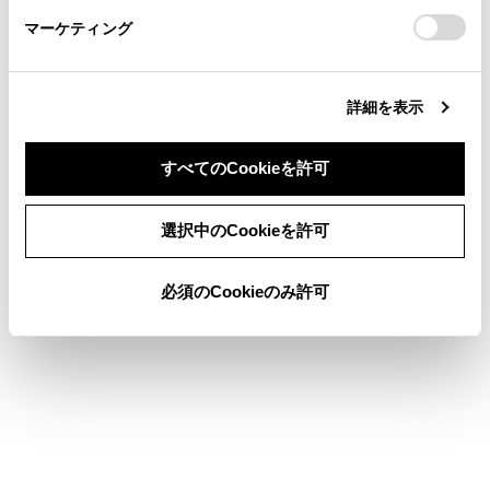
さい。
https://toyota.jp/faq/?
立体物が、シースルービュー、ムービングビュ
マーケティング
site_domain=default#otoiawase
までお願いします。
ー、パノラミックビュー、サイドクリアランスビ
ュー、コーナリングビューでは表示されない場合
があります。
詳細を表示
パノラミックビューモニターは、人物や障害物な
どの立体物が実際と異なって表示される場合があ
すべてのCookieを許可
ります。（倒れているように表示される場合や、
映像合成処理領域付近で消えてしまう場合、映像
同意しない
同意する
合成処理領域付近から現れるように表示される場
選択中のCookieを許可
合、表示位置の距離感が実際と異なるなど）
バックカメラが取り付けられたバックドア、サイ
必須のCookieのみ許可
ドカメラを内蔵したドアミラーが取り付けられた
フロントドアが開いている場合、パノラミックビ
ューモニターは正しく表示されません。
シースルービュー、ムービングビュー、パノラミ
ックビュー、サイドクリアランスビュー、コーナ
リングビューに表示される車両アイコンは、コン
ピューターグラフィックによる画像を表示してい