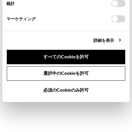
統計
「
Cookie（クッキー）情報の取り扱いについて
お車に関するお問い合わせ・ご相談は
」をご覧くだ
コネクティッドナビ（車載ナビ非装着車）
さい。
https://toyota.jp/faq/?
マーケティング
site_domain=default#otoiawase
までお願いします。
詳細を表示
すべてのCookieを許可
合わせて見られているページ
同意しない
同意する
VICSについて
選択中のCookieを許可
目的地検索画面の見方
必須のCookieのみ許可
地図を更新する
このページは役に立ちましたか？