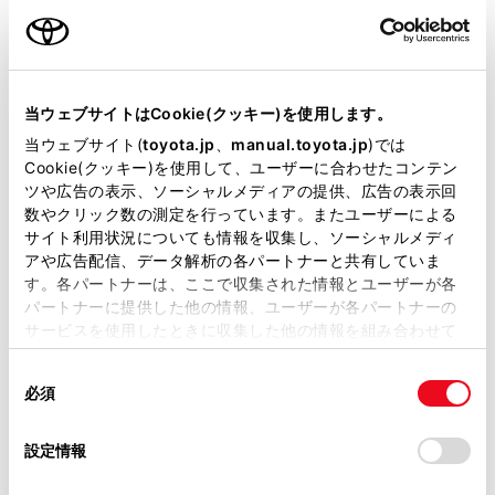
最新地図も取得します。
ご利用の条件
トヨタスマートセンターからプローブコミュニケーシ
ョン交通情報に基づく「現在地周辺の交通情報」およ
当サイトには、全ての取扱説明書及び補足資料、正誤表等
び「高速道路・一般道路の渋滞予測情報」を考慮した
が掲載されているわけではありません。
当ウェブサイトはCookie(クッキー)を使用します。
最適なルートを配信します。
掲載している取扱説明書はお客様の年式に合致しない場合
当ウェブサイト(
toyota.jp
、
manual.toyota.jp
)では
ルート案内中もトヨタスマートセンターで定期的なタ
があります。
Cookie(クッキー)を使用して、ユーザーに合わせたコンテン
イミングで最適ルート探索を行い、より短時間で目的
ツや広告の表示、ソーシャルメディアの提供、広告の表示回
取扱説明書は、弊社が著作権その他の知的財産権を保有し
数やクリック数の測定を行っています。またユーザーによる
地に到着できるルートがあれば、新しいルートを提案
ます。弊社の許可なく、取扱説明書の一部または全部を、
サイト利用状況についても情報を収集し、ソーシャルメディ
します。
複製、複写、改変もしくは配信等することはできません。
アや広告配信、データ解析の各パートナーと共有していま
す。各パートナーは、ここで収集された情報とユーザーが各
当サイトの利用、または利用できなかったことにより万一
関連リンク
パートナーに提供した他の情報、ユーザーが各パートナーの
損害が生じても、弊社は一切責任を負いません。
サービスを使用したときに収集した他の情報を組み合わせて
掲載内容は予告なく変更、またはサービスを中止すること
使用することがあります。当ウェブサイトの使用を続行する
T-Connectの利用手続き
があります。
同
とCookie(クッキー)に同意したこととなります。
必須
意
当サイト（取扱説明書）では、利便性向上のためにお客様
の
「すべてのCookieを許可」をクリックすることで、お客様の
の閲覧履歴、検索履歴を保持しています。削除を希望され
選
デバイスにすべてのCookie(クッキー)が保存されることに同
設定情報
る方は、当社のお客様相談窓口（0800-700-7700）までご
択
意したことになります。Cookie(クッキー)のオプトアウト、
コネクティッドナビ（車載ナビ装着車）
連絡ください。
設定の変更、同意を撤回したりするにあたっては、当社の