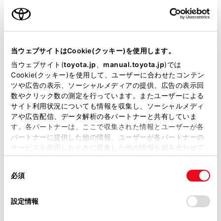
最新地図も取得します。
ご利用の条件
トヨタスマートセンターからプローブコミュニケーシ
ョン交通情報に基づく「現在地周辺の交通情報」およ
当サイトには、全ての取扱説明書及び補足資料、正誤表等
び「高速道路・一般道路の渋滞予測情報」を考慮した
が掲載されているわけではありません。
当ウェブサイトはCookie(クッキー)を使用します。
最適なルートを配信します。
掲載している取扱説明書はお客様の年式に合致しない場合
当ウェブサイト(
toyota.jp
、
manual.toyota.jp
)では
ルート案内中もトヨタスマートセンターで定期的なタ
があります。
Cookie(クッキー)を使用して、ユーザーに合わせたコンテン
イミングで最適ルート探索を行い、より短時間で目的
ツや広告の表示、ソーシャルメディアの提供、広告の表示回
取扱説明書は、弊社が著作権その他の知的財産権を保有し
数やクリック数の測定を行っています。またユーザーによる
地に到着できるルートがあれば、新しいルートを提案
ます。弊社の許可なく、取扱説明書の一部または全部を、
サイト利用状況についても情報を収集し、ソーシャルメディ
します。
複製、複写、改変もしくは配信等することはできません。
アや広告配信、データ解析の各パートナーと共有していま
す。各パートナーは、ここで収集された情報とユーザーが各
当サイトの利用、または利用できなかったことにより万一
関連リンク
パートナーに提供した他の情報、ユーザーが各パートナーの
損害が生じても、弊社は一切責任を負いません。
サービスを使用したときに収集した他の情報を組み合わせて
掲載内容は予告なく変更、またはサービスを中止すること
使用することがあります。当ウェブサイトの使用を続行する
T-Connectの利用手続き
があります。
同
とCookie(クッキー)に同意したこととなります。
必須
意
当サイト（取扱説明書）では、利便性向上のためにお客様
の
「すべてのCookieを許可」をクリックすることで、お客様の
の閲覧履歴、検索履歴を保持しています。削除を希望され
選
デバイスにすべてのCookie(クッキー)が保存されることに同
設定情報
る方は、当社のお客様相談窓口（0800-700-7700）までご
択
意したことになります。Cookie(クッキー)のオプトアウト、
コネクティッドナビ（車載ナビ装着車）
連絡ください。
設定の変更、同意を撤回したりするにあたっては、当社の