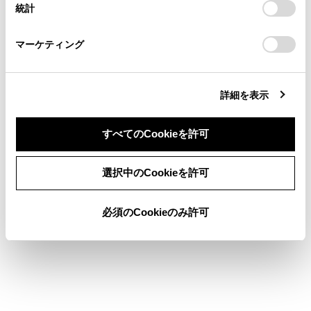
統計
「
Cookie（クッキー）情報の取り扱いについて
お車に関するお問い合わせ・ご相談は
」をご覧くだ
コネクティッドナビ（車載ナビ非装着車）
さい。
https://toyota.jp/faq/?
マーケティング
site_domain=default#otoiawase
までお願いします。
詳細を表示
すべてのCookieを許可
合わせて見られているページ
同意しない
同意する
VICSについて
選択中のCookieを許可
目的地検索画面の見方
必須のCookieのみ許可
地図を更新する
このページは役に立ちましたか？