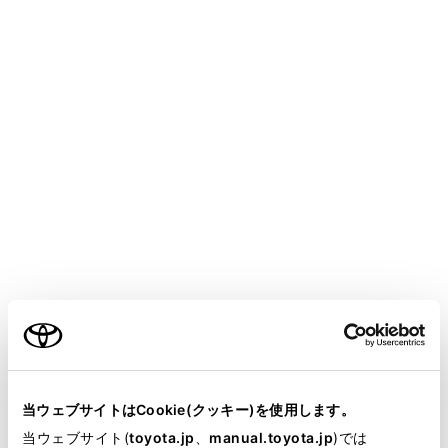
HARRIER PHEV 2025.06～
取扱説明書
T-Connect
マルチメディア
リモートメンテナンスサービス
リモートメンテナンスサービス
について
メニュー
お車の状態に関する情報をトヨタスマートセンターで取
得し、カーライフに役立つ情報を提供するサービスで
ご利用の条件
す。
サービスのご利用には、リモートメンテナンス店の登録
当サイトには、全ての取扱説明書及び補足資料、正誤表等
が必要です。リモートメンテナンス店の新規登録・変更
が掲載されているわけではありません。
当ウェブサイトはCookie(クッキー)を使用します。
時は、トヨタ販売店にご連絡ください。
掲載している取扱説明書はお客様の年式に合致しない場合
当ウェブサイト(
toyota.jp
、
manual.toyota.jp
)では