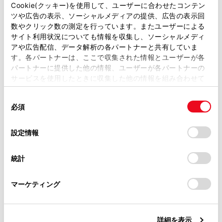
車両にOBD(On-Board Diagnostic)Ⅱ通信を行う機器を接
があります。
Cookie(クッキー)を使用して、ユーザーに合わせたコンテン
続している場合、正しくサービスが行えない場合があり
ツや広告の表示、ソーシャルメディアの提供、広告の表示回
取扱説明書は、弊社が著作権その他の知的財産権を保有し
数やクリック数の測定を行っています。またユーザーによる
ます。
ます。弊社の許可なく、取扱説明書の一部または全部を、
サイト利用状況についても情報を収集し、ソーシャルメディ
複製、複写、改変もしくは配信等することはできません。
アや広告配信、データ解析の各パートナーと共有していま
す。各パートナーは、ここで収集された情報とユーザーが各
当サイトの利用、または利用できなかったことにより万一
パートナーに提供した他の情報、ユーザーが各パートナーの
損害が生じても、弊社は一切責任を負いません。
リモートメンテナンスメール
サービスを使用したときに収集した他の情報を組み合わせて
掲載内容は予告なく変更、またはサービスを中止すること
使用することがあります。当ウェブサイトの使用を続行する
があります。
同
とCookie(クッキー)に同意したこととなります。
e ケア
必須
意
当サイト（取扱説明書）では、利便性向上のためにお客様
の
「すべてのCookieを許可」をクリックすることで、お客様の
の閲覧履歴、検索履歴を保持しています。削除を希望され
選
デバイスにすべてのCookie(クッキー)が保存されることに同
設定情報
る方は、当社のお客様相談窓口（0800-700-7700）までご
択
意したことになります。Cookie(クッキー)のオプトアウト、
連絡ください。
設定の変更、同意を撤回したりするにあたっては、当社の
統計
「
Cookie（クッキー）情報の取り扱いについて
お車に関するお問い合わせ・ご相談は
」をご覧くだ
さい。
https://toyota.jp/faq/?
合わせて見られているページ
マーケティング
site_domain=default#otoiawase
までお願いします。
データ通信に関する留意事項
詳細を表示
Webブラウザ画面を操作する