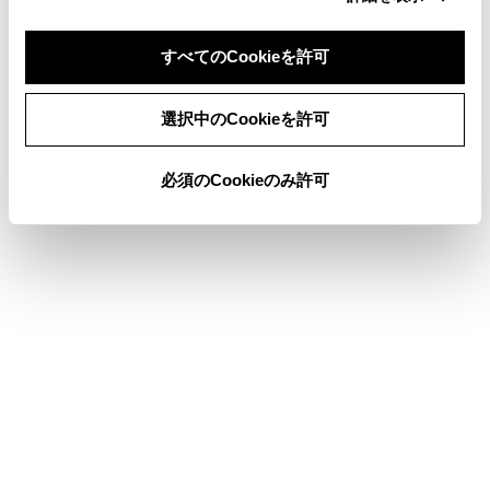
T-Connectを利用する
すべてのCookieを許可
同意しない
同意する
選択中のCookieを許可
このページは役に立ちましたか？
必須のCookieのみ許可
はい
いいえ
ブックマーク
あとで読む
個人情報の取扱いについて
サイト利用について