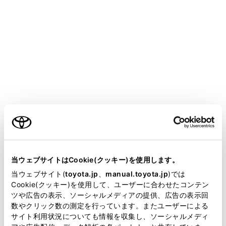
HARRIER PHEV 2025.06～
取扱説明書
マルチメディア
ETC の利用
お問合せ先一覧
お問合せ先一覧
メニュー
ご利用の条件
当サイトには、全ての取扱説明書及び補足資料、正誤表等
ETC のご利用に関して
が掲載されているわけではありません。
当ウェブサイトはCookie(クッキー)を使用します。
掲載している取扱説明書はお客様の年式に合致しない場合
当ウェブサイト(
toyota.jp
、
manual.toyota.jp
)では
ETC カードおよび請求金額に関して
があります。
Cookie(クッキー)を使用して、ユーザーに合わせたコンテン
ツや広告の表示、ソーシャルメディアの提供、広告の表示回
取扱説明書は、弊社が著作権その他の知的財産権を保有し
車載器に関して
数やクリック数の測定を行っています。またユーザーによる
ます。弊社の許可なく、取扱説明書の一部または全部を、
サイト利用状況についても情報を収集し、ソーシャルメディ
複製、複写、改変もしくは配信等することはできません。