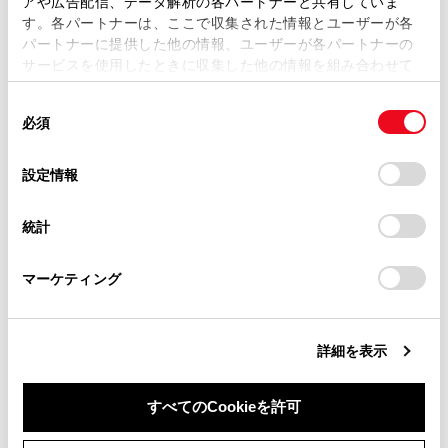
アや広告配信、データ解析の各パートナーと共有していま
セットアップに関して
す。各パートナーは、ここで収集された情報とユーザーが各
当サイトの利用、または利用できなかったことにより万一
パートナーに提供した他の情報、ユーザーが各パートナーの
損害が生じても、弊社は一切責任を負いません。
サービスを使用したときに収集した他の情報を組み合わせて
掲載内容は予告なく変更、またはサービスを中止すること
使用することがあります。当ウェブサイトの使用を続行する
があります。
同
とCookie(クッキー)に同意したこととなります。
必須
意
当サイト（取扱説明書）では、利便性向上のためにお客様
の
「すべてのCookieを許可」をクリックすることで、お客様の
の閲覧履歴、検索履歴を保持しています。削除を希望され
選
デバイスにすべてのCookie(クッキー)が保存されることに同
設定情報
合わせて見られているページ
る方は、当社のお客様相談窓口（0800-700-7700）までご
択
意したことになります。Cookie(クッキー)のオプトアウト、
連絡ください。
設定の変更、同意を撤回したりするにあたっては、当社の
統計
ETC2.0ユニットの使い方
「
Cookie（クッキー）情報の取り扱いについて
お車に関するお問い合わせ・ご相談は
」をご覧くだ
さい。
https://toyota.jp/faq/?
道路事業者からのお願い
マーケティング
site_domain=default#otoiawase
までお願いします。
ETC画面の操作
詳細を表示
このページは役に立ちましたか？
すべてのCookieを許可