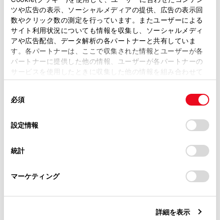
のとき
ツや広告の表示、ソーシャルメディアの提供、広告の表示回
取扱説明書は、弊社が著作権その他の知的財産権を保有し
数やクリック数の測定を行っています。またユーザーによる
マルチメディアシステムでデータ通信や連絡
ます。弊社の許可なく、取扱説明書の一部または全部を、
サイト利用状況についても情報を収集し、ソーシャルメディ
先転送からハンズフリー電話に切りかえてい
複製、複写、改変もしくは配信等することはできません。
アや広告配信、データ解析の各パートナーと共有していま
るとき。（切りかえ中はマルチメディアシス
す。各パートナーは、ここで収集された情報とユーザーが各
当サイトの利用、または利用できなかったことにより万一
®
テムのBluetooth
接続状態が表示されませ
パートナーに提供した他の情報、ユーザーが各パートナーの
損害が生じても、弊社は一切責任を負いません。
サービスを使用したときに収集した他の情報を組み合わせて
ん）
掲載内容は予告なく変更、またはサービスを中止すること
使用することがあります。当ウェブサイトの使用を続行する
その他、携帯電話自体が使えないとき
があります。
同
とCookie(クッキー)に同意したこととなります。
必須
意
当サイト（取扱説明書）では、利便性向上のためにお客様
応答保留操作は、マルチメディアシステムで操
の
「すべてのCookieを許可」をクリックすることで、お客様の
の閲覧履歴、検索履歴を保持しています。削除を希望され
作できません。携帯電話で操作してください。
選
デバイスにすべてのCookie(クッキー)が保存されることに同
設定情報
る方は、当社のお客様相談窓口（0800-700-7700）までご
択
意したことになります。Cookie(クッキー)のオプトアウト、
三者通話を契約しているときは、携帯電話で三
連絡ください。
設定の変更、同意を撤回したりするにあたっては、当社の
者通話を解除してから使用してください。
統計
「
Cookie（クッキー）情報の取り扱いについて
お車に関するお問い合わせ・ご相談は
」をご覧くだ
ヘルプネットを使用する場合は、次の制限があ
さい。
https://toyota.jp/faq/?
ります。
マーケティング
site_domain=default#otoiawase
までお願いします。
ヘルプネット動作中はハンズフリー電話を使
用できません。また、ヘルプネット動作中は
詳細を表示
電話を切る操作によるヘルプネット回線切断