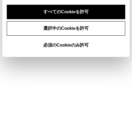
ができません。
すべてのCookieを許可
着信中、保留中または通話画面表示中にヘル
プネットが起動すると、ハンズフリー電話は
同意しない
同意する
強制終了されて、ハンズフリー電話画面が解
選択中のCookieを許可
除されます。
必須のCookieのみ許可
®
®
ハンズフリー電話とWi-Fi
機能（Wi-Fi
®
Hotspot、Miracast
）を同時に使用する場合、
®
携帯電話のBluetooth
接続が切断される場合が
あります。
警告
安全のため、運転者は運転中に携帯電話本体を操
作しないでください。
植込み型心臓ペースメーカー、植込み型両心室ペ
ーシングパルスジェネレータおよび植込み型除細