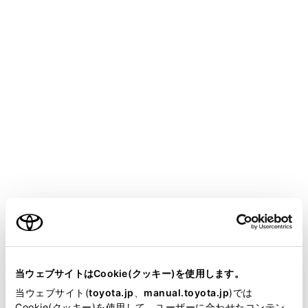
合があります。
次の場合は、ハンズフリー電話を使用できない
ことがあります。
通話エリア外のとき
回線が混雑しているなど、発信規制中のとき
ヘルプネット動作中のとき
携帯電話から連絡先データを転送中のとき
携帯電話がダイヤルロックされているとき
データ通信中など、携帯電話が使用中のとき
携帯電話が故障しているとき
ご利用の条件
携帯電話が接続されていないとき
携帯電話のバッテリー残量が不足していると
当サイトには、全ての取扱説明書及び補足資料、正誤表等
き
が掲載されているわけではありません。
当ウェブサイトはCookie(クッキー)を使用します。
携帯電話の電源がOFFのとき
掲載している取扱説明書はお客様の年式に合致しない場合
当ウェブサイト(
toyota.jp
、
manual.toyota.jp
)では
携帯電話がハンズフリーを使用できない設定
があります。
Cookie(クッキー)を使用して、ユーザーに合わせたコンテン