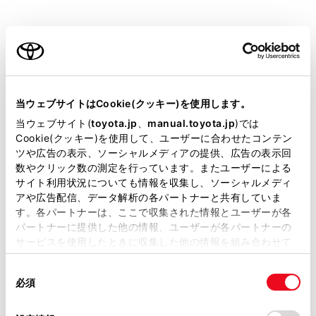
す。
お気に入り地点を登録しているときのみ使用できま
ご利用の条件
す。
目的地履歴（過去に設定した目的地）の地点のリス
当サイトには、全ての取扱説明書及び補足資料、正誤表等
トを表示します。
が掲載されているわけではありません。
当ウェブサイトはCookie(クッキー)を使用します。
目的地履歴が存在するときのみ使用できます。
掲載している取扱説明書はお客様の年式に合致しない場合
当ウェブサイト(
toyota.jp
、
manual.toyota.jp
)では
住所で検索します。
があります。
Cookie(クッキー)を使用して、ユーザーに合わせたコンテン
ツや広告の表示、ソーシャルメディアの提供、広告の表示回
電話番号で検索します。
取扱説明書は、弊社が著作権その他の知的財産権を保有し
数やクリック数の測定を行っています。またユーザーによる
ます。弊社の許可なく、取扱説明書の一部または全部を、
マップコードで検索します。
サイト利用状況についても情報を収集し、ソーシャルメディ
複製、複写、改変もしくは配信等することはできません。
アや広告配信、データ解析の各パートナーと共有していま
スマートフォンからあらかじめ送信されたおでかけ
す。各パートナーは、ここで収集された情報とユーザーが各
当サイトの利用、または利用できなかったことにより万一
プランの地点のリストを表示します。
パートナーに提供した他の情報、ユーザーが各パートナーの
損害が生じても、弊社は一切責任を負いません。
サービスを使用したときに収集した他の情報を組み合わせて
自宅を目的地としてルート探索を開始します。
掲載内容は予告なく変更、またはサービスを中止すること
使用することがあります。当ウェブサイトの使用を続行する
自宅を登録していない場合は、
[‍
‍]
にタッチし、
があります。
同
とCookie(クッキー)に同意したこととなります。
登録します。
必須
意
当サイト（取扱説明書）では、利便性向上のためにお客様
の
「すべてのCookieを許可」をクリックすることで、お客様の
名称部分をタッチすると、全ルート図表示画面が表
の閲覧履歴、検索履歴を保持しています。削除を希望され
選
デバイスにすべてのCookie(クッキー)が保存されることに同