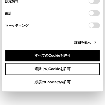
設定情報
示されます。
[‍開始‍]
にタッチすると、すぐにルート
る方は、当社のお客様相談窓口（0800-700-7700）までご
択
意したことになります。Cookie(クッキー)のオプトアウト、
連絡ください。
案内が始まります。
設定の変更、同意を撤回したりするにあたっては、当社の
統計
「
Cookie（クッキー）情報の取り扱いについて
お車に関するお問い合わせ・ご相談は
」をご覧くだ
さい。
https://toyota.jp/faq/?
マーケティング
site_domain=default#otoiawase
までお願いします。
文字入力で目的地を検索する
詳細を表示
自宅を登録する
すべてのCookieを許可
自宅を目的地に設定する
同意しない
同意する
選択中のCookieを許可
お気に入り地点を目的地に設定する
必須のCookieのみ許可
履歴で目的地を検索する
住所で目的地を検索する