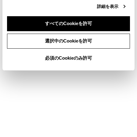
VICSについて
詳細を表示
目的地検索画面の見方
すべてのCookieを許可
地図を更新する
同意しない
同意する
選択中のCookieを許可
このページは役に立ちましたか？
必須のCookieのみ許可
はい
いいえ
ブックマーク
あとで読む