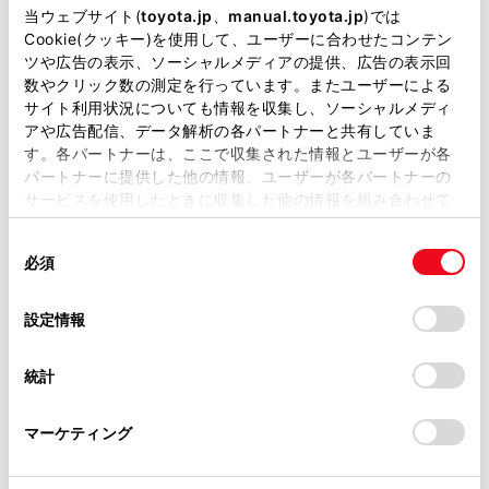
掲載している取扱説明書はお客様の年式に合致しない場合
当ウェブサイト(
toyota.jp
、
manual.toyota.jp
)では
があります。
Cookie(クッキー)を使用して、ユーザーに合わせたコンテン
関連リンク
ツや広告の表示、ソーシャルメディアの提供、広告の表示回
取扱説明書は、弊社が著作権その他の知的財産権を保有し
数やクリック数の測定を行っています。またユーザーによる
自動割込表示時間を調整する
ます。弊社の許可なく、取扱説明書の一部または全部を、
サイト利用状況についても情報を収集し、ソーシャルメディ
複製、複写、改変もしくは配信等することはできません。
アや広告配信、データ解析の各パートナーと共有していま
す。各パートナーは、ここで収集された情報とユーザーが各
当サイトの利用、または利用できなかったことにより万一
パートナーに提供した他の情報、ユーザーが各パートナーの
損害が生じても、弊社は一切責任を負いません。
サービスを使用したときに収集した他の情報を組み合わせて
緊急情報を地図画面から再表示する
掲載内容は予告なく変更、またはサービスを中止すること
使用することがあります。当ウェブサイトの使用を続行する
があります。
同
とCookie(クッキー)に同意したこととなります。
必須
意
緊急情報を情報画面から再表示する
当サイト（取扱説明書）では、利便性向上のためにお客様
の
「すべてのCookieを許可」をクリックすることで、お客様の
の閲覧履歴、検索履歴を保持しています。削除を希望され
選
デバイスにすべてのCookie(クッキー)が保存されることに同
設定情報
る方は、当社のお客様相談窓口（0800-700-7700）までご
択
意したことになります。Cookie(クッキー)のオプトアウト、
連絡ください。
設定の変更、同意を撤回したりするにあたっては、当社の
統計
「
Cookie（クッキー）情報の取り扱いについて
お車に関するお問い合わせ・ご相談は
」をご覧くだ
さい。
https://toyota.jp/faq/?
マーケティング
site_domain=default#otoiawase
までお願いします。
合わせて見られているページ