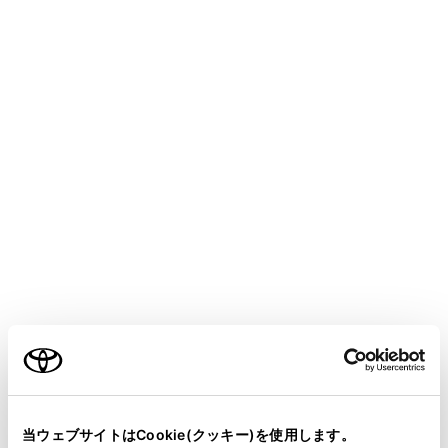
HARRIER PHEV 2025.06～
取扱説明書
マルチメディア
ナビゲーション
VICS・交通情報
緊急情報の表示
メニュー
緊急情報
を受信すると自動的に表示します。
ご利用の条件
当サイトには、全ての取扱説明書及び補足資料、正誤表等
が掲載されているわけではありません。
当ウェブサイトはCookie(クッキー)を使用します。
緊急情報を切りかえるときは、
[‍<‍]
／
[‍>‍]
にタッチします。