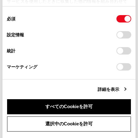
サービスを使用したときに収集した他の情報を組み合わせて
掲載内容は予告なく変更、またはサービスを中止すること
使用することがあります。当ウェブサイトの使用を続行する
があります。
同
とCookie(クッキー)に同意したこととなります。
合わせて見られているページ
必須
意
当サイト（取扱説明書）では、利便性向上のためにお客様
の
「すべてのCookieを許可」をクリックすることで、お客様の
の閲覧履歴、検索履歴を保持しています。削除を希望され
警告灯がついたときは
選
デバイスにすべてのCookie(クッキー)が保存されることに同
設定情報
る方は、当社のお客様相談窓口（0800-700-7700）までご
択
意したことになります。Cookie(クッキー)のオプトアウト、
補機バッテリーがあがったときは
連絡ください。
設定の変更、同意を撤回したりするにあたっては、当社の
統計
「
Cookie（クッキー）情報の取り扱いについて
お車に関するお問い合わせ・ご相談は
」をご覧くだ
パンクしたときは
さい。
https://toyota.jp/faq/?
マーケティング
site_domain=default#otoiawase
までお願いします。
このページは役に立ちましたか？
詳細を表示
はい
いいえ
すべてのCookieを許可
同意しない
同意する
選択中のCookieを許可