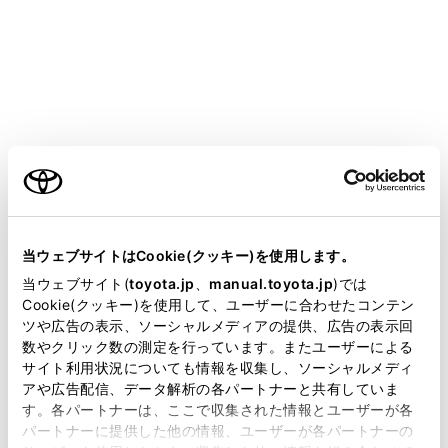
CROWN SEDAN HEV 2025.05～
取扱説明書
万一の場合には
まず初めに
非常点滅灯（ハザードランプ）
ご利用の条件
当サイトには、全ての取扱説明書及び補足資料、正誤表等
故障などでやむを得ず路上駐車する場合、他車に知らせ
が掲載されているわけではありません。
当ウェブサイトはCookie(クッキー)を使用します。
るために使用してください。
掲載している取扱説明書はお客様の年式に合致しない場合
当ウェブサイト(
toyota.jp
、
manual.toyota.jp
)では
があります。
Cookie(クッキー)を使用して、ユーザーに合わせたコンテン
ツや広告の表示、ソーシャルメディアの提供、広告の表示回
取扱説明書は、弊社が著作権その他の知的財産権を保有し
点滅させるには
数やクリック数の測定を行っています。またユーザーによる
ます。弊社の許可なく、取扱説明書の一部または全部を、
サイト利用状況についても情報を収集し、ソーシャルメディ
複製、複写、改変もしくは配信等することはできません。
アや広告配信、データ解析の各パートナーと共有していま
す。各パートナーは、ここで収集された情報とユーザーが各
当サイトの利用、または利用できなかったことにより万一
パートナーに提供した他の情報、ユーザーが各パートナーの
損害が生じても、弊社は一切責任を負いません。