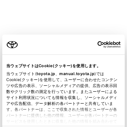
ご利用の条件
[ドライブレコーダー]：ドライブレコーダー機能の
ON/OFFを設定できます。
当サイトには、全ての取扱説明書及び補足資料、正誤表等
[音声録音]
：音声録音の ON/OFFを設定できま
が掲載されているわけではありません。
当ウェブサイトはCookie(クッキー)を使用します。
す。
掲載している取扱説明書はお客様の年式に合致しない場合
当ウェブサイト(
toyota.jp
、
manual.toyota.jp
)では
[イベント検知感度]
：イベント検知の感度を設定
があります。
Cookie(クッキー)を使用して、ユーザーに合わせたコンテン
できます。
ツや広告の表示、ソーシャルメディアの提供、広告の表示回
取扱説明書は、弊社が著作権その他の知的財産権を保有し
高、標準（初期値）、Offから選択できます。
数やクリック数の測定を行っています。またユーザーによる
ます。弊社の許可なく、取扱説明書の一部または全部を、
サイト利用状況についても情報を収集し、ソーシャルメディ
[高]：約0.45G以上のGを検知すると映像を撮影し
複製、複写、改変もしくは配信等することはできません。
アや広告配信、データ解析の各パートナーと共有していま
ます。
す。各パートナーは、ここで収集された情報とユーザーが各
当サイトの利用、または利用できなかったことにより万一
パートナーに提供した他の情報、ユーザーが各パートナーの
損害が生じても、弊社は一切責任を負いません。
[標準]：約0.5G以上のGを検知すると映像を撮影
サービスを使用したときに収集した他の情報を組み合わせて
掲載内容は予告なく変更、またはサービスを中止すること
します。