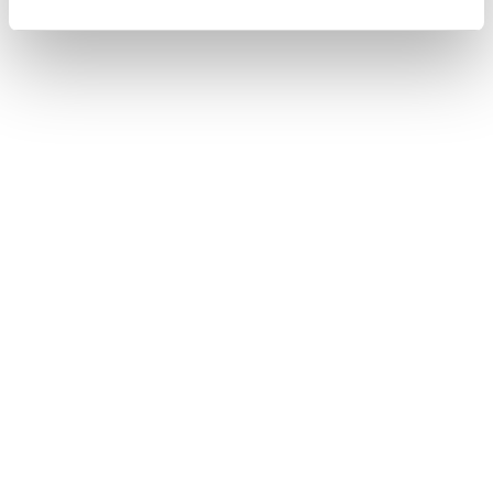
合わせて見られているページ
ドライブレコーダー（前後方）について
ドライブレコーダーアプリ
ドライブレコーダー使用上の留意事項
このページは役に立ちましたか？
はい
いいえ
ブックマーク
あとで読む