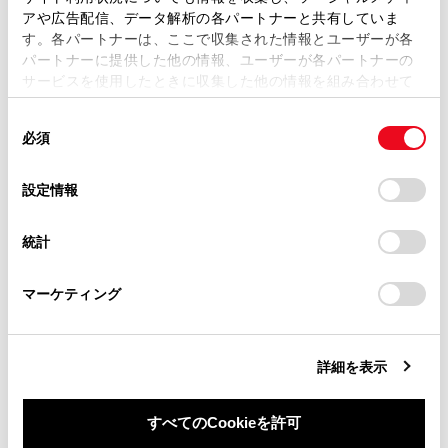
ります。
複製、複写、改変もしくは配信等することはできません。
アや広告配信、データ解析の各パートナーと共有していま
す。各パートナーは、ここで収集された情報とユーザーが各
当サイトの利用、または利用できなかったことにより万一
着信音は、車両スピーカーと携帯電話の
パートナーに提供した他の情報、ユーザーが各パートナーの
損害が生じても、弊社は一切責任を負いません。
両方から聞こえる場合があります。
サービスを使用したときに収集した他の情報を組み合わせて
掲載内容は予告なく変更、またはサービスを中止すること
使用することがあります。当ウェブサイトの使用を続行する
着信時に相手の電話番号が表示されない
があります。
同
とCookie(クッキー)に同意したこととなります。
場合があります。
必須
意
当サイト（取扱説明書）では、利便性向上のためにお客様
の
「すべてのCookieを許可」をクリックすることで、お客様の
携帯電話を直接操作して電話を受けたと
の閲覧履歴、検索履歴を保持しています。削除を希望され
選
デバイスにすべてのCookie(クッキー)が保存されることに同
設定情報
き、または携帯電話を自動着信応答に設
る方は、当社のお客様相談窓口（0800-700-7700）までご
択
意したことになります。Cookie(クッキー)のオプトアウト、
定したときは、携帯電話での通話になる
連絡ください。
設定の変更、同意を撤回したりするにあたっては、当社の
統計
場合があります。
「
Cookie（クッキー）情報の取り扱いについて
お車に関するお問い合わせ・ご相談は
」をご覧くだ
さい。
https://toyota.jp/faq/?
携帯電話でデータ通信を行っている最中
マーケティング
site_domain=default#otoiawase
までお願いします。
に着信があったときは、着信画面がマル
チメディアシステムに表示されず、着信
音も鳴らない場合があります。
詳細を表示
連絡先自動転送（PBAP）に対応している携
すべてのCookieを許可
帯電話で、連絡先の画像データが転送され