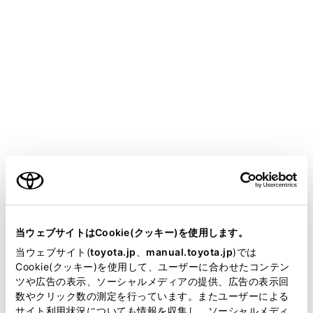
駐車支援システム画面表示中は、着信画面
が表示されません。着信音のみで着信が通
知されます。
着信中は、ハンズフリー電話以外で出力さ
れる音声をミュート（消音）します。ただ
し、ハンズフリー電話より優先される音声
案内は、ミュートされません。
ご利用の条件
マルチメディアシステムで携帯電話の着信
音を設定していても、携帯電話の設定によ
っては、マルチメディアシステムでは違う
当サイトには、全ての取扱説明書及び補足資料、正誤表等
着信音が出力される場合があります。
が掲載されているわけではありません。
当ウェブサイトはCookie(クッキー)を使用します。
掲載している取扱説明書はお客様の年式に合致しない場合
当ウェブサイト(
toyota.jp
、
manual.toyota.jp
)では
ドライブモードなど、携帯電話の設定によ
があります。
Cookie(クッキー)を使用して、ユーザーに合わせたコンテン
っては、着信できない場合があります。
ツや広告の表示、ソーシャルメディアの提供、広告の表示回
取扱説明書は、弊社が著作権その他の知的財産権を保有し
数やクリック数の測定を行っています。またユーザーによる
携帯電話の機種によっては、次のことがあ
ます。弊社の許可なく、取扱説明書の一部または全部を、
サイト利用状況についても情報を収集し、ソーシャルメディ