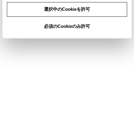
た場合、着信時に[連絡先の画像表示]がON
同意しない
同意する
に設定されていると、電話番号と共に画像
選択中のCookieを許可
が表示されます。（→
Bluetooth®機器を設
定する
）
必須のCookieのみ許可
マルチメディアシステムで着信音の設定を
携帯電話の着信音以外に設定している場
合、携帯電話をマナー（バイブレータ）モ
ードや着信音消去に設定していても、マル
チメディアシステムで登録されている着信
音が出力されます。
応答保留中の携帯電話をハンズフリー電話
に切りかえると、携帯電話は応答保留中の
まま、マルチメディアシステムの通話画面
が表示されます。この場合、マルチメディ
アシステムで保留を解除すると、ハンズフ
リー電話で通話ができます。
携帯電話の設定で着信拒否に設定している