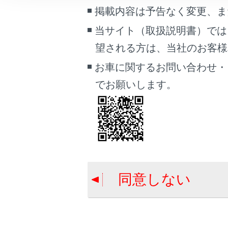
こんなときは
掲載内容は予告なく変更、ま
金
当サイト（取扱説明書）では
ブックマーク
そ
望される方は、当社のお客様相談
あとで読む
お車に関するお問い合わせ・
PDFで見る
でお願いします。
車両
マルチメディア
画面表示設定
合わせて見ら
個人情報の取扱いについて
ラジオを聴く
サイト利用について
地上デジタル
同意しない
お問い合わせ
USBメモリー