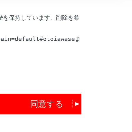
歴を保持しています。削除を希
。
main=default#otoiawase
ま
は役に立ちましたか？
はい
いいえ
同意する