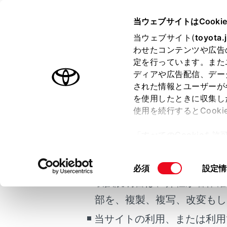
CROWN SEDAN HEV 2025.0
当ウェブサイトはCooki
マルチメディア
当ウェブサイト(
toyota.
ホーム
わせたコンテンツや広告
ラジオ
定を行っています。また
はじめに
ディアや広告配信、デー
された情報とユーザーが
安全・安心のために
を使用したときに収集し
ご利用の条件
走行に関する情報表示
使用を続行するとCook
運転する前に
ラジオを受
「すべてのCookieを
運転
当サイトには、全ての取扱説
ー)が保存されることに同
室内装備・機能
注意
更、同意を撤回したりす
掲載している取扱説明書はお
同
必須
設定情
マルチメディア
て
」をご覧ください。
ア
意
取扱説明書は、弊社が著作権
お手入れのしかた
な
の
部を、複製、複写、改変もし
万一の場合には
選
リ
択
当サイトの利用、または利用
車両情報
ノ