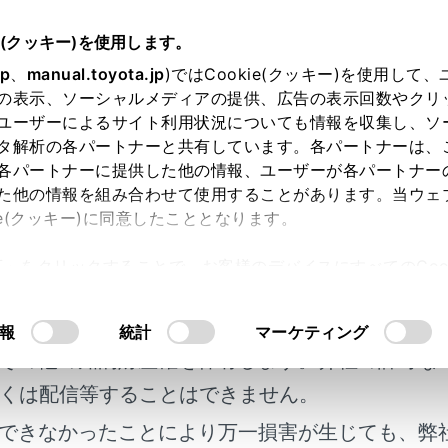
5～
取扱説明書
e(クッキー)を使用します。
オーディオシステム
ラジオの操作
jp
、
manual.toyota.jp
)ではCookie(クッキー)を使用して
の表示、ソーシャルメディアの提供、広告の表示回数やクリ
用アンテナの取り扱い
ユーザーによるサイト利用状況についても情報を収集し、ソ
タ解析の各パートナーと共有しています。各パートナーは、
各パートナーに提供した他の情報、ユーザーが各パートナー
た他の情報を組み合わせて使用することがあります。当ウェ
ie(クッキー)に同意したこととなります。
信するためのアンテナは、リヤウインドウガラスに埋め込まれ
許可」をクリックすることで、お客様のデバイスにすべてのCook
明書及び補足資料、正誤表等が掲載されているわ
意したことになります。Cookie(クッキー)のオプトアウト
るにあたっては、当社の「
Cookie（クッキー）情報の取り
客様の年式に合致しない場合があります。
報
統計
マーケティング
ンテナ入りガラス（室内側）の清掃は湿った布で線にそって軽
その他の知的財産権を保有します。弊社の許可な
どは、アンテナをいためるため使用しないでください。
くは配信等することはできません。
ヤウインドウガラスのアンテナ線部に次のものを貼りつけない
できなかったことにより万一損害が生じても、弊
イズ（雑音）が発生するおそれがあります。