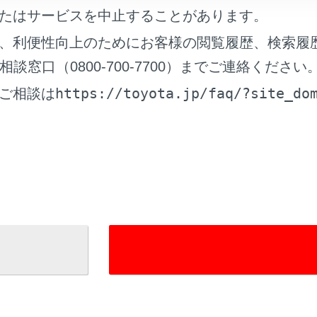
たはサービスを中止することがあります。
属を含有するウインドウフィルム
、利便性向上のためにお客様の閲覧履歴、検索履
の他の金属物（トヨタ純正品以外のアンテナなど）
窓口（0800-700-7700）までご連絡ください
https://toyota.jp/faq/?site_do
ご相談は
れているページ
このページ
テレビを視聴する
の再生についての留意事項