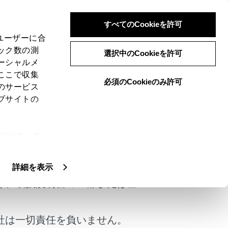
すべてのCookieを許可
、ユーザーに合
ック数の測
選択中のCookieを許可
ーシャルメ
ここで収集
必須のCookieのみ許可
のサービス
ブサイトの
ています。
ie(クッキ
けではありません。
、設定の変
扱いについ
詳細を表示
くふいてください。ガラスクリーナー
く、取扱説明書の一部または全
でください。受信感度が低下したり、
社は一切責任を負いません。