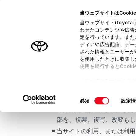
CROWN SEDAN HEV 2025.0
当ウェブサイトはCooki
運転する前に
当ウェブサイト(
toyota.
ホーム
わせたコンテンツや広告
マイセ
定を行っています。また
はじめに
ディアや広告配信、デー
された情報とユーザーが
安全・安心のために
メニュー
を使用したときに収集し
ご利用の条件
走行に関する情報表示
使用を続行するとCook
運転する前に
電子キーな
「すべてのCookieを
で、次回乗
運転
当サイトには、全ての取扱説
ー)が保存されることに同
室内装備・機能
あらかじめ
更、同意を撤回したりす
掲載している取扱説明書はお
同
必須
設定情
マルチメディア
て
」をご覧ください。
マイセッテ
意
取扱説明書は、弊社が著作権
お手入れのしかた
の
認証デバイ
部を、複製、複写、改変もし
万一の場合には
選
ーの削除に
択
当サイトの利用、または利用
車両情報