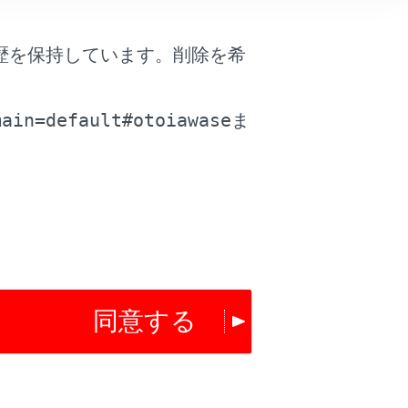
歴を保持しています。削除を希
。
main=default#otoiawase
ま
は役に立ちましたか？
はい
いいえ
同意する