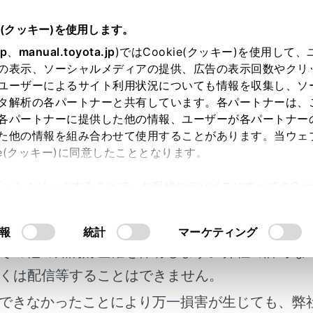
5～
取扱説明書
e(クッキー)を使用します。
お好み設定
jp
、
manual.toyota.jp
)ではCookie(クッキー)を使用して
の表示、ソーシャルメディアの提供、広告の表示回数やクリ
ッティング
ユーザーによるサイト利用状況についても情報を収集し、ソ
タ解析の各パートナーと共有しています。各パートナーは、
各パートナーに提供した他の情報、ユーザーが各パートナー
た他の情報を組み合わせて使用することがあります。当ウェ
ie(クッキー)に同意したこととなります。
どのデバイスから個人を特定し、運転者ごとのドライビングポ
許可」をクリックすることで、お客様のデバイスにすべてのCook
車時に再生します。
明書及び補足資料、正誤表等が掲載されているわ
意したことになります。Cookie(クッキー)のオプトアウト
認証デバイスを割り当てておくことで、運転者に合わせたお好
るにあたっては、当社の「
Cookie（クッキー）情報の取り
客様の年式に合致しない場合があります。
報
統計
マーケティング
ィングには、運転者3 名分の設定を記憶することができます。
その他の知的財産権を保有します。弊社の許可な
スの割り当て／削除、ドライバー名の設定、初期化方法、運転
くは配信等することはできません。
ついては別冊「マルチメディア取扱説明書」を参照してくださ
できなかったことにより万一損害が生じても、弊