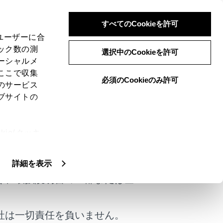
すべてのCookieを許可
、ユーザーに合
ック数の測
選択中のCookieを許可
ーシャルメ
ここで収集
必須のCookieのみ許可
のサービス
ブサイトの
ジションや車両設定を記憶しておくこと
ie(クッキ
けではありません。
、設定の変
みの設定で乗車することができます。
扱いについ
詳細を表示
く、取扱説明書の一部または全
者の手動切りかえ、記憶してあるドライバ
い。
社は一切責任を負いません。