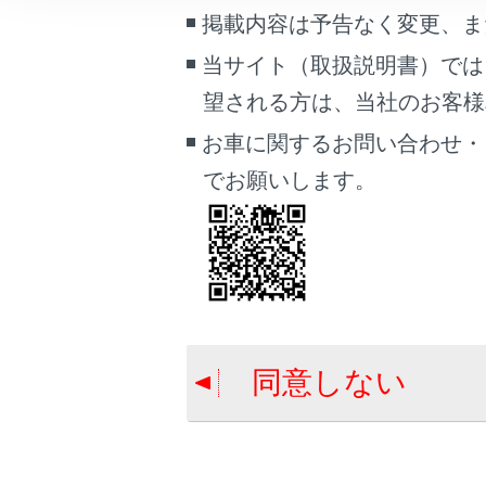
こんなときは
掲載内容は予告なく変更、ま
割り当て
当サイト（取扱説明書）では
ブックマーク
再生され
望される方は、当社のお客様相談
あとで読む
お車に関するお問い合わせ・
PDFで見る
でお願いします。
車両
マルチメディア
合わせて見ら
画面表示設定
トランク
個人情報の取扱いについて
パワーイージ
サイト利用について
リーコール機
同意しない
お問い合わせ
ドア