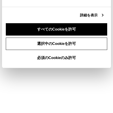
合わせて見られているページ
詳細を表示
コネクティッドナビ
すべてのCookieを許可
スマートフォンから目的地を設定する
同意しない
同意する
目的地検索画面の見方
選択中のCookieを許可
必須のCookieのみ許可
このページは役に立ちましたか？
はい
いいえ