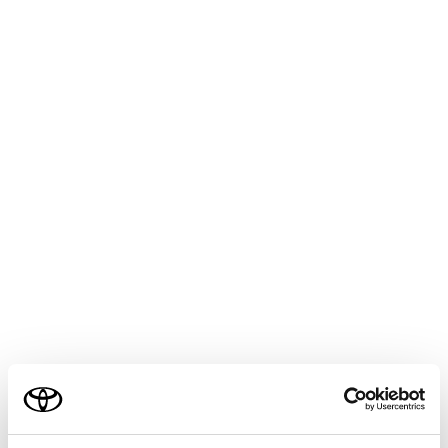
CROWN SEDAN HEV 2025.05～
取扱説明書
マルチメディア
ナビゲーション
VICS・交通情報
ETC2.0走行情報のアップリン
クの設定をする
走行履歴などの情報（走行位置の履歴や車両に関する情
報など）をETC2.0ユニットを通じて、ITSスポットへ送
ることができます。詳しくは、「道路管理者からのお知
らせとお願い」（→
道路管理者からのお知らせとお願
い
）をご覧ください。
ご利用の条件
メインメニューの[
]にタッチします。
当サイトには、全ての取扱説明書及び補足資料、正誤表等