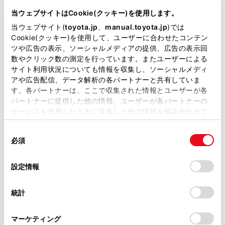
が掲載されているわけではありません。
当ウェブサイトはCookie(クッキー)を使用します。
[VICS/ETC2.0/TSPS]にタッチします。
掲載している取扱説明書はお客様の年式に合致しない場合
当ウェブサイト(
toyota.jp
、
manual.toyota.jp
)では
[走行履歴のアップリンク]の[ETC2.0]にタッチしま
があります。
Cookie(クッキー)を使用して、ユーザーに合わせたコンテン
す。
ツや広告の表示、ソーシャルメディアの提供、広告の表示回
取扱説明書は、弊社が著作権その他の知的財産権を保有し
タッチするごとに、ON/OFFが切りかわります。
数やクリック数の測定を行っています。またユーザーによる
ます。弊社の許可なく、取扱説明書の一部または全部を、
サイト利用状況についても情報を収集し、ソーシャルメディ
複製、複写、改変もしくは配信等することはできません。
アや広告配信、データ解析の各パートナーと共有していま
す。各パートナーは、ここで収集された情報とユーザーが各
当サイトの利用、または利用できなかったことにより万一
知識
パートナーに提供した他の情報、ユーザーが各パートナーの
損害が生じても、弊社は一切責任を負いません。
サービスを使用したときに収集した他の情報を組み合わせて
掲載内容は予告なく変更、またはサービスを中止すること
初期状態ではONに設定されています。
使用することがあります。当ウェブサイトの使用を続行する
があります。
同
とCookie(クッキー)に同意したこととなります。
本設定がOFFの場合、走行履歴などの情報
必須
意
当サイト（取扱説明書）では、利便性向上のためにお客様
を利用したサービスを受けられないことが
の
「すべてのCookieを許可」をクリックすることで、お客様の
の閲覧履歴、検索履歴を保持しています。削除を希望され
あります。
選
デバイスにすべてのCookie(クッキー)が保存されることに同
設定情報
る方は、当社のお客様相談窓口（0800-700-7700）までご
択
意したことになります。Cookie(クッキー)のオプトアウト、
連絡ください。
設定の変更、同意を撤回したりするにあたっては、当社の
統計
「
Cookie（クッキー）情報の取り扱いについて
お車に関するお問い合わせ・ご相談は
」をご覧くだ
さい。
https://toyota.jp/faq/?
マーケティング
site_domain=default#otoiawase
までお願いします。